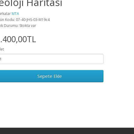
eoloji Haritası
rkalar
MTA
ün Kodu: 07-40-JHS-03-M19c4
ok Durumu: Stokta var
.400,00TL
et
Sepete Ekle