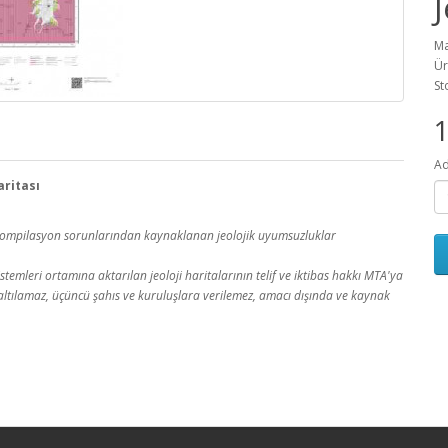
J
Ma
Ür
St
1
Ad
aritası
a kompilasyon sorunlarından kaynaklanan jeolojik uyumsuzluklar
temleri ortamına aktarılan jeoloji haritalarının telif ve iktibas hakkı MTA'ya
 çoğaltılamaz, üçüncü şahıs ve kuruluşlara verilemez, amacı dışında ve kaynak