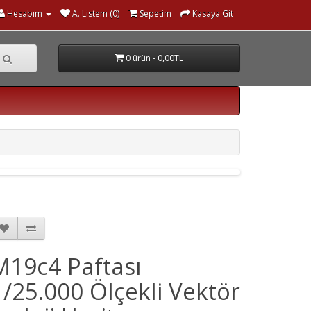
Hesabım
A. Listem (0)
Sepetim
Kasaya Git
0 ürün - 0,00TL
M19c4 Paftası
1/25.000 Ölçekli Vektör