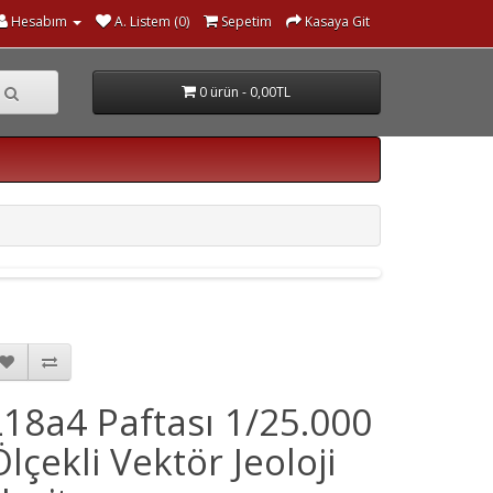
Hesabım
A. Listem (0)
Sepetim
Kasaya Git
0 ürün - 0,00TL
L18a4 Paftası 1/25.000
Ölçekli Vektör Jeoloji