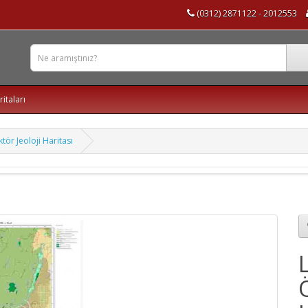
(0312) 2871122 - 2012553
ritaları
tör Jeoloji Haritası