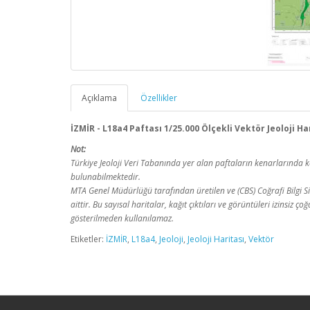
Açıklama
Özellikler
İZMİR - L18a4 Paftası 1/25.000 Ölçekli Vektör Jeoloji Ha
Not:
Türkiye Jeoloji Veri Tabanında yer alan paftaların kenarlarınd
bulunabilmektedir.
MTA Genel Müdürlüğü tarafından üretilen ve (CBS) Coğrafi Bilgi Sis
aittir. Bu sayısal haritalar, kağıt çıktıları ve görüntüleri izinsiz
gösterilmeden kullanılamaz.
Etiketler:
İZMİR
,
L18a4
,
Jeoloji
,
Jeoloji Haritası
,
Vektör