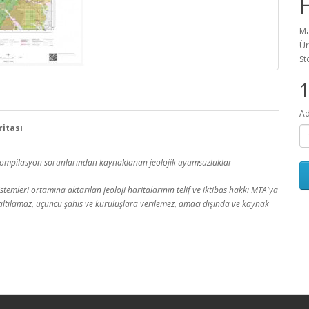
Ma
Ür
St
1
Ad
ritası
a kompilasyon sorunlarından kaynaklanan jeolojik uyumsuzluklar
temleri ortamına aktarılan jeoloji haritalarının telif ve iktibas hakkı MTA'ya
 çoğaltılamaz, üçüncü şahıs ve kuruluşlara verilemez, amacı dışında ve kaynak