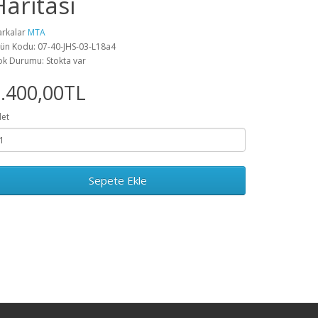
Haritası
rkalar
MTA
ün Kodu: 07-40-JHS-03-L18a4
ok Durumu: Stokta var
.400,00TL
et
Sepete Ekle