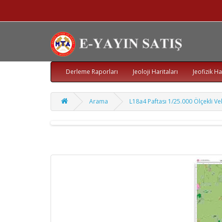
Derleme Raporları
Jeoloji Haritaları
Jeofizik Ha
Arama
L18a4 Paftası 1/25.000 Ölçekli Vek