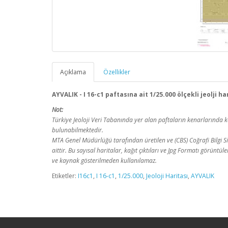
Açıklama
Özellikler
AYVALIK - I 16-c1 paftasına ait 1/25.000 ölçekli jeolji h
Not:
Türkiye Jeoloji Veri Tabanında yer alan paftaların kenarlarınd
bulunabilmektedir.
MTA Genel Müdürlüğü tarafından üretilen ve (CBS) Coğrafi Bilgi Sis
aittir. Bu sayısal haritalar, kağıt çıktıları ve Jpg Formatı görüntü
ve kaynak gösterilmeden kullanılamaz.
Etiketler:
I16c1
,
I 16-c1
,
1/25.000
,
Jeoloji Haritası
,
AYVALIK