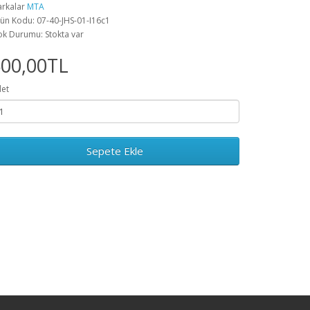
rkalar
MTA
ün Kodu: 07-40-JHS-01-I16c1
ok Durumu: Stokta var
500,00TL
et
Sepete Ekle