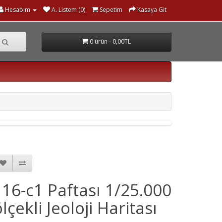
Hesabım
A. Listem (0)
Sepetim
Kasaya Git
0 ürün - 0,00TL
I 16-c1 Paftası 1/25.000
lçekli Jeoloji Haritası