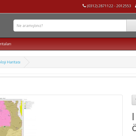
(0312) 2871122 - 2012553
ritaları
loji Haritası
ö