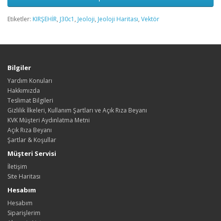
Etiketler:
KIRŞEHİR
,
J30c1
,
Jeoloji
,
Jeoloji Haritası
,
Vektör
Bilgiler
Yardım Konuları
Hakkımızda
Teslimat Bilgileri
Gizlilik İlkeleri, Kullanım Şartları ve Açık Rıza Beyanı
KVK Müşteri Aydınlatma Metni
Açık Rıza Beyanı
Şartlar & Koşullar
Müşteri Servisi
İletişim
Site Haritası
Hesabım
Hesabım
Siparişlerim