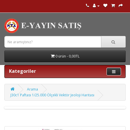
0 ürün - 0,00TL
Kategoriler
Arama
J30c1 Paftası 1/25.000 Ölçekli Vektör Jeoloji Haritası