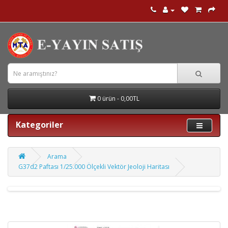
0 ürün - 0,00TL
Kategoriler
Arama
G37d2 Paftası 1/25.000 Ölçekli Vektör Jeoloji Haritası