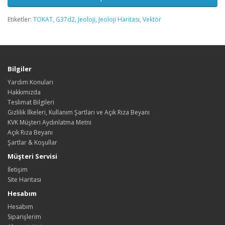
Etiketler:
TOKAT
,
G37d2
,
Jeoloji
,
Jeoloji Haritası
,
Vektör
Bilgiler
Yardım Konuları
Hakkımızda
Teslimat Bilgileri
Gizlilik İlkeleri, Kullanım Şartları ve Açık Rıza Beyanı
KVK Müşteri Aydınlatma Metni
Açık Rıza Beyanı
Şartlar & Koşullar
Müşteri Servisi
İletişim
Site Haritası
Hesabım
Hesabım
Siparişlerim