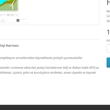
Ma
Ür
St
1
Ad
oji Haritası
a kompilasyon sorunlarından kaynaklanan jeolojik uyumsuzluklar
temleri ortamına aktarılan jeoloji haritalarının telif ve iktibas hakkı MTA'ya
 çoğaltılamaz, üçüncü şahıs ve kuruluşlara verilemez, amacı dışında ve kaynak