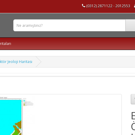
(0312) 2871122 - 2012553
ritaları
tör Jeoloji Haritası