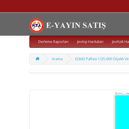
Derleme Raporları
Jeoloji Haritaları
Jeofizik Ha
Arama
E28d2 Paftası 1/25.000 Ölçekli Vek