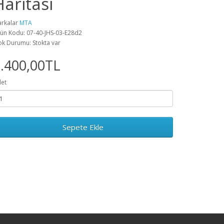
Haritası
rkalar
MTA
ün Kodu: 07-40-JHS-03-E28d2
ok Durumu: Stokta var
.400,00TL
et
Sepete Ekle