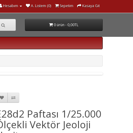
Hesabım
A. Listem (0)
Sepetim
Kasaya Git
0 ürün - 0,00TL
E28d2 Paftası 1/25.000
Ölçekli Vektör Jeoloji