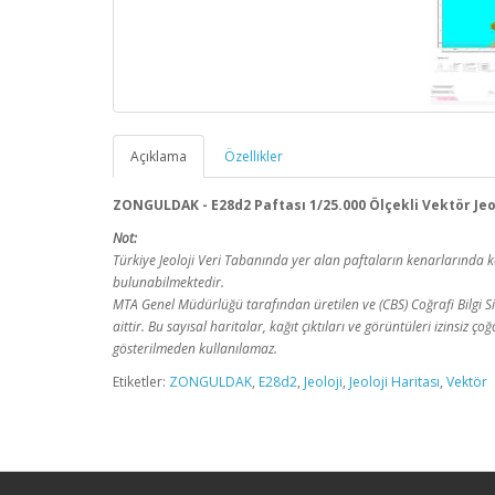
Açıklama
Özellikler
ZONGULDAK - E28d2 Paftası 1/25.000 Ölçekli Vektör Jeol
Not:
Türkiye Jeoloji Veri Tabanında yer alan paftaların kenarlarınd
bulunabilmektedir.
MTA Genel Müdürlüğü tarafından üretilen ve (CBS) Coğrafi Bilgi Sis
aittir. Bu sayısal haritalar, kağıt çıktıları ve görüntüleri izinsiz
gösterilmeden kullanılamaz.
Etiketler:
ZONGULDAK
,
E28d2
,
Jeoloji
,
Jeoloji Haritası
,
Vektör