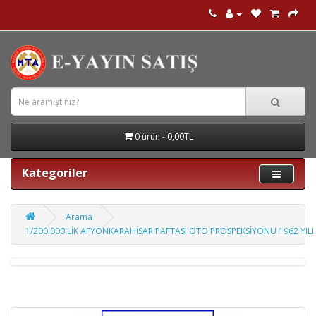
0 ürün - 0,00TL
Kategoriler
Arama
1/200.000'LİK AFYONKARAHİSAR PAFTASI OTO PROSPEKSİYONU 1962 YILI