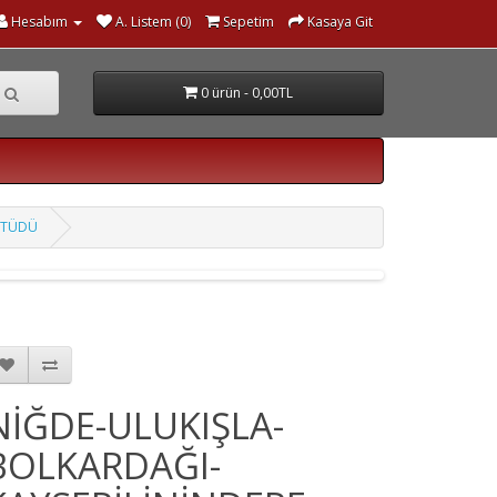
Hesabım
A. Listem (0)
Sepetim
Kasaya Git
0 ürün - 0,00TL
 ETÜDÜ
NİĞDE-ULUKIŞLA-
BOLKARDAĞI-