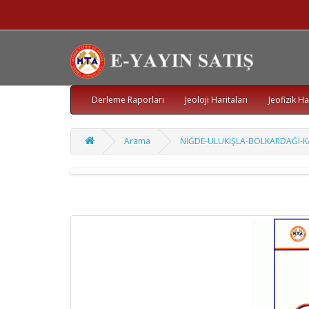
Derleme Raporları
Jeoloji Haritaları
Jeofizik Ha
Arama
NİĞDE-ULUKIŞLA-BOLKARDAĞI-KA