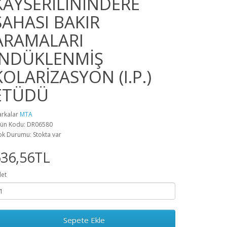
KAYSERİLİNİNDERE
SAHASI BAKIR
ARAMALARI
İNDÜKLENMİŞ
KOLARİZASYON (I.P.)
ETÜDÜ
rkalar
MTA
ün Kodu: DR06580
ok Durumu: Stokta var
636,56TL
et
Sepete Ekle