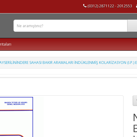
(0312) 2871122 - 2012553
ritaları
YSERİLİNİNDERE SAHASI BAKIR ARAMALARI İNDÜKLENMİŞ KOLARİZASYON (I.P.)