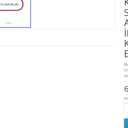
Ma
Ür
St
Ad