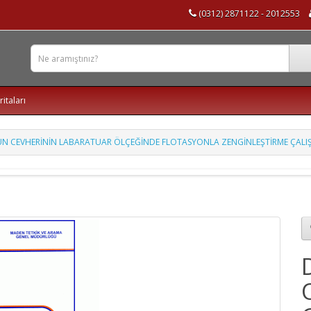
(0312) 2871122 - 2012553
ritaları
ŞUN CEVHERİNİN LABARATUAR ÖLÇEĞİNDE FLOTASYONLA ZENGİNLEŞTİRME ÇALI