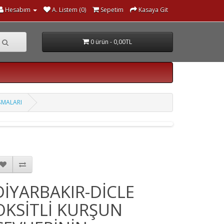
Hesabım
A. Listem (0)
Sepetim
Kasaya Git
0 ürün - 0,00TL
ŞMALARI
DİYARBAKIR-DİCLE
OKSİTLİ KURŞUN