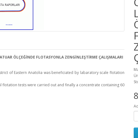
RATUAR ÖLÇEĞİNDE FLOTASYONLA ZENGİNLEŞTİRME ÇALIŞMALARI
Ma
t of Eastern Anatolia was beneficiated by labaratory scale flotation
Ür
St
lotation tests were carried out and finally a concentrate containing 60
Ad