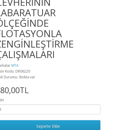
CEVHERİNİN
LABARATUAR
ÖLÇEĞİNDE
FLOTASYONLA
ZENGİNLEŞTİRME
ÇALIŞMALARI
rkalar
MTA
ün Kodu: DR06220
ok Durumu: Stokta var
880,00TL
et
Sepete Ekle