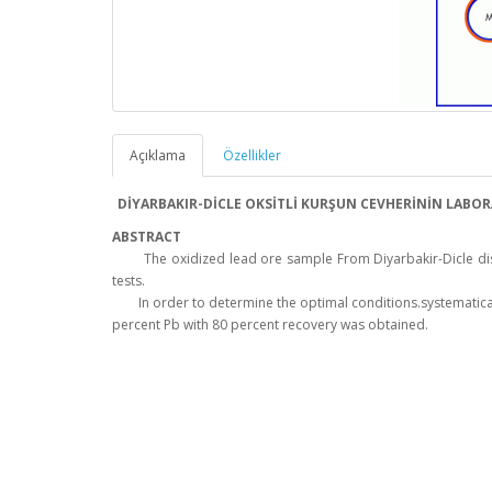
Açıklama
Özellikler
DİYARBAKIR-DİCLE OKSİTLİ KURŞUN CEVHERİNİN LABO
ABSTRACT
The oxidized lead ore sample From Diyarbakir-Dicle distric
tests.
In order to determine the optimal conditions.systematical f
percent Pb with 80 percent recovery was obtained.