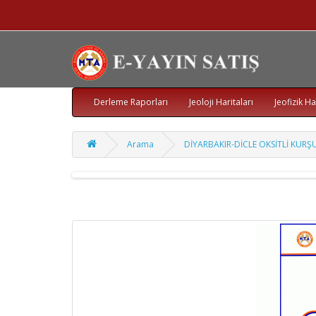
Derleme Raporları
Jeoloji Haritaları
Jeofizik Ha
Arama
DİYARBAKIR-DİCLE OKSİTLİ KUR