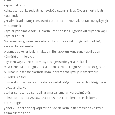
alanı
kapsamaktadır.
Ruhsat sahası, kuzeybatı-güneydoğu uzanımlı Muş Ovasının orta-batı
kesiminde
yer almaktadır. Muş Havzasında tabanda Paleozoyik-Alt Mesozoyik yaşlı
metamorfik
kayalar yer almaktadır. Bunların üzerinde ise Oligosen-Alt Miyosen yaşlı
kayalar ile Üst
Miyosen’den günümüze kadar volkanizma ve tektoniğin etkin olduğu
karasal bir ortamda
oluşmuş çökeller bulunmaktadır. Bu raporun konusunu teşkil eden
kömürlü birimler, Alt
Pliyosen yaşlı Zırnak Formasyonu içerisinde yer almaktadır.
MTA Genel Müdürlüğü 2013 yılından bu yana Doğu Anadolu Bölgesinde
bulunan ruhsat sahalarında kömür arama faaliyeti yürütmektedir.
202400837 sicil
numaralı ruhsat sahasında da bölgedeki diğer ruhsatlarda olduğu gibi
havza analizi ve
etütler sonucunda sondajlı arama çalışmaları yürütülmüştür.
Ruhsat sahasında 28.08.2023-11.09.2024 tarihleri arasında kömür
aramacılığına
yönelik 5 adet sondaj yapılmıştır. Sondajların loglanmasında ve kayıt
altına alınmasında