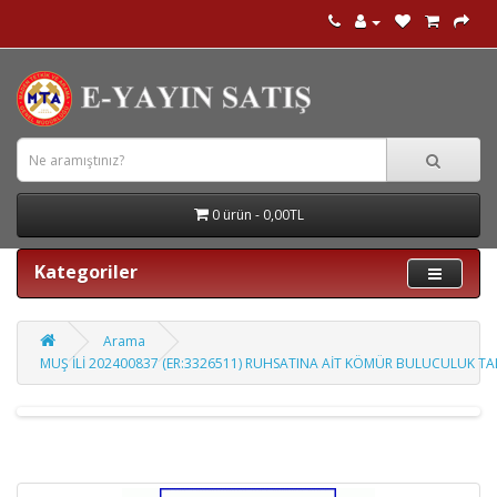
0 ürün - 0,00TL
Kategoriler
Arama
MUŞ İLİ 202400837 (ER:3326511) RUHSATINA AİT KÖMÜR BULUCULUK T