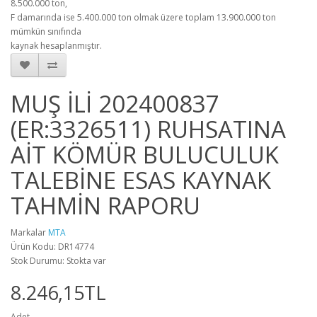
8.500.000 ton,
F damarında ise 5.400.000 ton olmak üzere toplam 13.900.000 ton
mümkün sınıfında
kaynak hesaplanmıştır.
MUŞ İLİ 202400837
(ER:3326511) RUHSATINA
AİT KÖMÜR BULUCULUK
TALEBİNE ESAS KAYNAK
TAHMİN RAPORU
Markalar
MTA
Ürün Kodu: DR14774
Stok Durumu: Stokta var
8.246,15TL
Adet