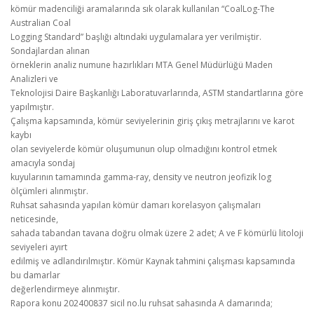
kömür madenciliği aramalarında sık olarak kullanılan “CoalLog-The
Australian Coal
Logging Standard” başlığı altındaki uygulamalara yer verilmiştir.
Sondajlardan alınan
örneklerin analiz numune hazırlıkları MTA Genel Müdürlüğü Maden
Analizleri ve
Teknolojisi Daire Başkanlığı Laboratuvarlarında, ASTM standartlarına göre
yapılmıştır.
Çalışma kapsamında, kömür seviyelerinin giriş çıkış metrajlarını ve karot
kaybı
olan seviyelerde kömür oluşumunun olup olmadığını kontrol etmek
amacıyla sondaj
kuyularının tamamında gamma-ray, density ve neutron jeofizik log
ölçümleri alınmıştır.
Ruhsat sahasında yapılan kömür damarı korelasyon çalışmaları
neticesinde,
sahada tabandan tavana doğru olmak üzere 2 adet; A ve F kömürlü litoloji
seviyeleri ayırt
edilmiş ve adlandırılmıştır. Kömür Kaynak tahmini çalışması kapsamında
bu damarlar
değerlendirmeye alınmıştır.
Rapora konu 202400837 sicil no.lu ruhsat sahasında A damarında;