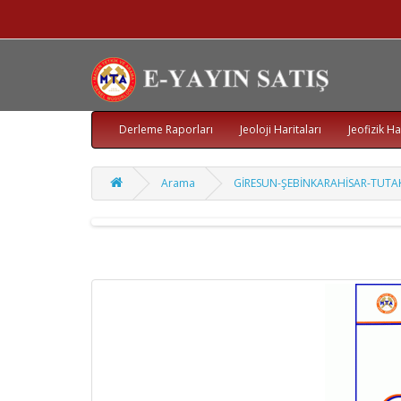
Derleme Raporları
Jeoloji Haritaları
Jeofizik Ha
Arama
GİRESUN-ŞEBİNKARAHİSAR-TUTA