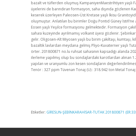
bazalt ve tüflerden oluşmuş KampaniyenMaestrihtiyen yaşlı F
üyelerini de barındıran formasyon, saha dışında gözlenen Kara
keserek üzerleyen Paleosen-Üst Kretase yaşlı İkisu Granitoyidi g
oluşmuştur. Anlatılan bu birimler Doğu Pontid Güney İstifi’ne a
Eosen yaşlı Yeşilce formasyonu gelmektedir. Formasyon çakıltaş
sahası kuzeyinde ayrılmamış volkanit üyesi gözlenir. Şebink
gelir. Oligosen-Alt Miyosen yaşlı bu birim çakıltaşı, kumtaşı,
bazaltik lavlardan meydana gelmiş Pliyo-Kuvaterner yaşlı Tuta
örter. 201800871 no.lu ruhsat sahasının kapsadığı alanda 20
ilerleme yapılmış olup bu sondajlardaki karotlardan alınan 1
yapılan ve uranyumlu zon kesen sondajların değerlendirilmes
Tenör : 327 ppm Tüvenan Tonaj (U) : 318.942 ton Metal Tonaj 
Etiketler:
GİRESUN-ŞEBİNKARAHİSAR-TUTAK 201800871 (ER: