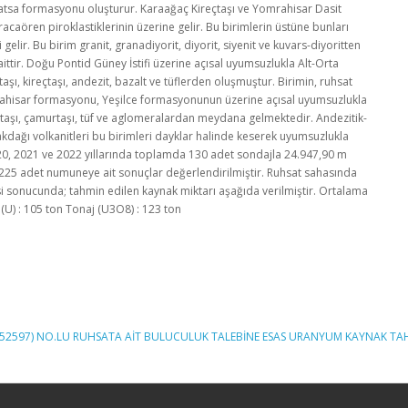
atsa formasyonu oluşturur. Karaağaç Kireçtaşı ve Yomrahisar Dasit
caören piroklastiklerinin üzerine gelir. Bu birimlerin üstüne bunları
elir. Bu birim granit, granadiyorit, diyorit, siyenit ve kuvars-diyoritten
ittir. Doğu Pontid Güney İstifi üzerine açısal uyumsuzlukla Alt-Orta
ı, kireçtaşı, andezit, bazalt ve tüflerden oluşmuştur. Birimin, ruhsat
arahisar formasyonu, Yeşilce formasyonunun üzerine açısal uyumsuzlukla
 kiltaşı, çamurtaşı, tüf ve aglomeralardan meydana gelmektedir. Andezitik-
kdağı volkanitleri bu birimleri dayklar halinde keserek uyumsuzlukla
20, 2021 ve 2022 yıllarında toplamda 130 adet sondajla 24.947,90 m
.225 adet numuneye ait sonuçlar değerlendirilmiştir. Ruhsat sahasında
i sonucunda; tahmin edilen kaynak miktarı aşağıda verilmiştir. Ortalama
(U) : 105 ton Tonaj (U3O8) : 123 ton
3352597) NO.LU RUHSATA AİT BULUCULUK TALEBİNE ESAS URANYUM KAYNAK T