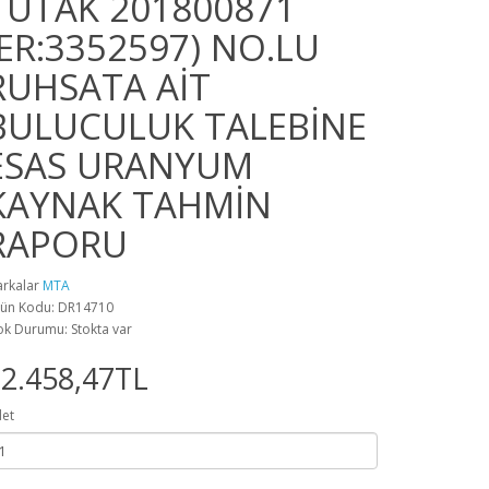
TUTAK 201800871
(ER:3352597) NO.LU
RUHSATA AİT
BULUCULUK TALEBİNE
ESAS URANYUM
KAYNAK TAHMİN
RAPORU
rkalar
MTA
ün Kodu: DR14710
ok Durumu: Stokta var
2.458,47TL
et