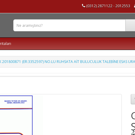
(0312) 2871122 - 2012553
ritaları
K 201800871 (ER:3352597) NO.LU RUHSATA AİT BULUCULUK TALEBİNE ESAS 