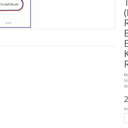
Ma
Ür
St
2
Ad