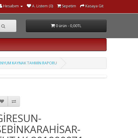
Hesabım
A. Listem (0)
Sepetim
Kasaya Git
0 ürün - 0,00TL
URANYUM KAYNAK TAHMİN RAPORU
GİRESUN-
ŞEBİNKARAHİSAR-