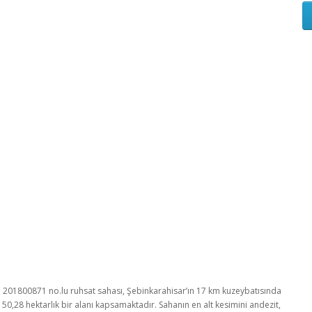
alan 201800871 no.lu ruhsat sahası, Şebinkarahisar’ın 17 km kuzeybatısında
50,28 hektarlık bir alanı kapsamaktadır. Sahanın en alt kesimini andezit,