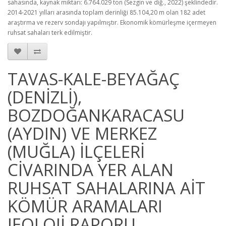
sahasında, kaynak miktarı: 6.764.029 ton (Sezgin ve diğ., 2022) şeklindedir.
2014-2021 yılları arasında toplam derinliği 85.104,20 m olan 182 adet
araştırma ve rezerv sondajı yapılmıştır. Ekonomik kömürleşme içermeyen
ruhsat sahaları terk edilmiştir.
TAVAS-KALE-BEYAĞAÇ
(DENİZLİ),
BOZDOĞANKARACASU
(AYDIN) VE MERKEZ
(MUĞLA) İLÇELERİ
CİVARINDA YER ALAN
RUHSAT SAHALARINA AİT
KÖMÜR ARAMALARI
JEOLOJİ RAPORU