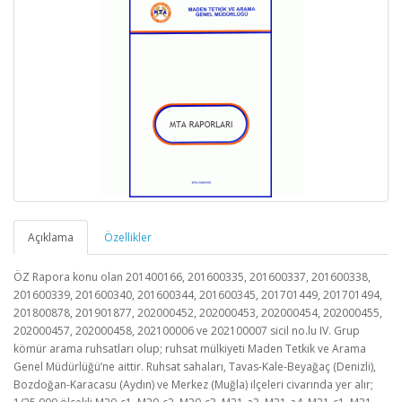
Açıklama
Özellikler
ÖZ Rapora konu olan 201400166, 201600335, 201600337, 201600338,
201600339, 201600340, 201600344, 201600345, 201701449, 201701494,
201800878, 201901877, 202000452, 202000453, 202000454, 202000455,
202000457, 202000458, 202100006 ve 202100007 sicil no.lu IV. Grup
kömür arama ruhsatları olup; ruhsat mülkiyeti Maden Tetkik ve Arama
Genel Müdürlüğü’ne aittir. Ruhsat sahaları, Tavas-Kale-Beyağaç (Denizli),
Bozdoğan-Karacasu (Aydın) ve Merkez (Muğla) ilçeleri civarında yer alır;