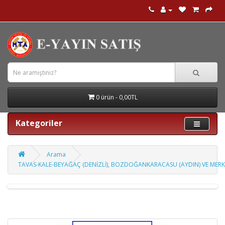
0 ürün - 0,00TL
Kategoriler
Arama
TAVAS-KALE-BEYAĞAÇ (DENİZLİ), BOZDOĞANKARACASU (AYDIN) VE MERK