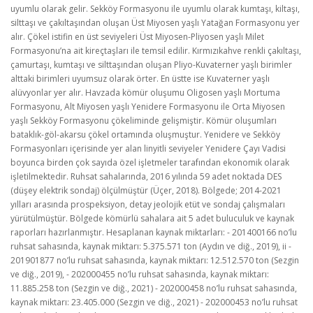
uyumlu olarak gelir. Sekköy Formasyonu ile uyumlu olarak kumtaşı, kiltaşı,
silttaşı ve çakıltaşından oluşan Üst Miyosen yaşlı Yatağan Formasyonu yer
alır. Çökel istifin en üst seviyeleri Üst Miyosen-Pliyosen yaşlı Milet
Formasyonu’na ait kireçtaşları ile temsil edilir. Kırmızıkahve renkli çakıltaşı,
çamurtaşı, kumtaşı ve silttaşından oluşan Pliyo-Kuvaterner yaşlı birimler
alttaki birimleri uyumsuz olarak örter. En üstte ise Kuvaterner yaşlı
alüvyonlar yer alır. Havzada kömür oluşumu Oligosen yaşlı Mortuma
Formasyonu, Alt Miyosen yaşlı Yenidere Formasyonu ile Orta Miyosen
yaşlı Sekköy Formasyonu çökeliminde gelişmiştir. Kömür oluşumları
bataklık-göl-akarsu çökel ortamında oluşmuştur. Yenidere ve Sekköy
Formasyonları içerisinde yer alan linyitli seviyeler Yenidere Çayı Vadisi
boyunca birden çok sayıda özel işletmeler tarafından ekonomik olarak
işletilmektedir. Ruhsat sahalarında, 2016 yılında 59 adet noktada DES
(düşey elektrik sondaj) ölçülmüştür (Üçer, 2018). Bölgede; 2014-2021
yılları arasında prospeksiyon, detay jeolojik etüt ve sondaj çalışmaları
yürütülmüştür. Bölgede kömürlü sahalara ait 5 adet buluculuk ve kaynak
raporları hazırlanmıştır. Hesaplanan kaynak miktarları: - 201400166 no’lu
ruhsat sahasında, kaynak miktarı: 5.375.571 ton (Aydın ve diğ., 2019), ii -
201901877 no’lu ruhsat sahasında, kaynak miktarı: 12.512.570 ton (Sezgin
ve diğ., 2019), - 202000455 no’lu ruhsat sahasında, kaynak miktarı:
11.885.258 ton (Sezgin ve diğ., 2021) - 202000458 no’lu ruhsat sahasında,
kaynak miktarı: 23.405.000 (Sezgin ve diğ., 2021) - 202000453 no’lu ruhsat