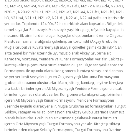
1/25.000 ölçekli M20-c1, M20-c2, M20-c3, M21-a3, M21-a4, M21-c1, M21-
c2, M21-c3, M21-c4, M21-d1, M21-d2, M21-d3, M21- d4, M22-d4, N20-b3,
N20-c1, N20-c2, N21-a1, N21-a2, N21-a3, N21-a4, N21-b1, N21- b2, N21-
b3, N21-b4, N21-c1, N21-c2, N21-d1, N22-a1, N22-a4 paftaları içerisinde
yer alırlar. Toplamda 124.004,32 hektarlık bir alanı kapsarlar. Bölgedeki
temel kayaçlar Paleozoyik-Mesozoyik yaşlı kireçtaşı, ofiyolitik kayaçlar ile
metamorfik birimlerden oluşan kayaçlar olup; bunların üzerine Oligosen–
Pleistosen zaman aralığında çökelmiş bir tortul istif (Akçay Grubu ile
Muğla Grubu) ve Kuvaterner yaşlı alüvyal çökeller gelmektedir (Ek-1). En
altta temel birimler üzerinde uyumsuz olarak Akçay Grubu’na ait
Karadere, Mortuma, Yenidere ve Künar Formasyonları yer alır. Çakıltaşı-
kumtaşı-silttaşı-çamurtaşı birimlerinden oluşan Oligosen yaşlı Karadere
Formasyonu ile uyumlu olarak konglomera-kumtaşı-silttaşı ardalanması
ve yer yer linyit seviyeleri içeren Oligosen yaşlı Mortuma Formasyonu
grubun alt tabanını oluştururlar. Marn, silttaşı, kumtaşı, linyit ve kireçtaşı
ara katkılı birimler içeren Alt Miyosen yaşlı Yenidere Formasyonu alttaki
birimleri uyumsuz olarak üzerler. Konglomera-kumtaşı-silttaşı birimleri
içeren Alt Miyosen yaşlı Künar Formasyonu, Yenidere Formasyonu
üzerinde uyumlu olarak yer alır. Muğla Grubu’na ait formasyonlar (Turgut,
Sekköy, Yatağan ve Milet Formasyonları) Akçay Grubu üzerinde uyumsuz
olarak bulunurlar. Grubun en alt kısmında çakıltaşı-kumtaşı birimleri
içeren Orta Miyosen yaşlı Turgut Formasyonu yer alır. Kireçtaşı-silttaşı
birimlerinden oluşan Sekköy Formasyonu, Turgut Formasyonu üzerine