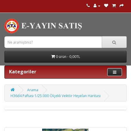
0 ürün - 0,00TL
Kategoriler
Arama
H36d4 Paftası 1/25.000 Ölçekli Vektör Heyelan Haritası