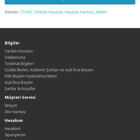
Etiketler:
TOKAT
,
H36d4
,
Heyelan
,
Heyelan Haritası
,
Vektör
Bilgiler
Yardım Konuları
Hakkımızda
Teslimat Bilgileri
Gizlilik İlkeleri, Kullanım Şartları ve Açık Rıza Beyanı
KVK Müşteri Aydınlatma Metni
Açık Rıza Beyanı
Şartlar & Koşullar
Müşteri Servisi
İletişim
Site Haritası
Hesabım
Hesabım
Siparişlerim