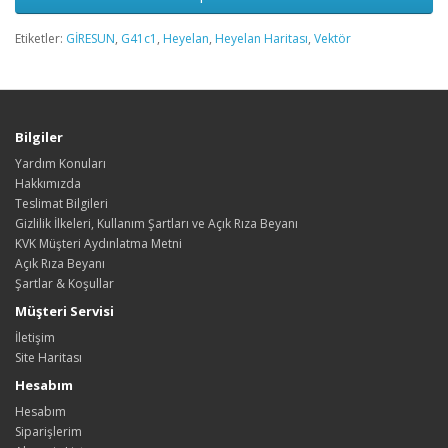
Etiketler:
GİRESUN
,
G41c1
,
Heyelan
,
Heyelan Haritası
,
Vektör
Bilgiler
Yardım Konuları
Hakkımızda
Teslimat Bilgileri
Gizlilik İlkeleri, Kullanım Şartları ve Açık Rıza Beyanı
KVK Müşteri Aydınlatma Metni
Açık Rıza Beyanı
Şartlar & Koşullar
Müşteri Servisi
İletişim
Site Haritası
Hesabım
Hesabım
Siparişlerim