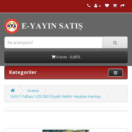
0 ürün - 0,00TL
Kategoriler
Arama
G41c1 Paftası 1/25.000 Ölçekli Vektör Heyelan Haritası