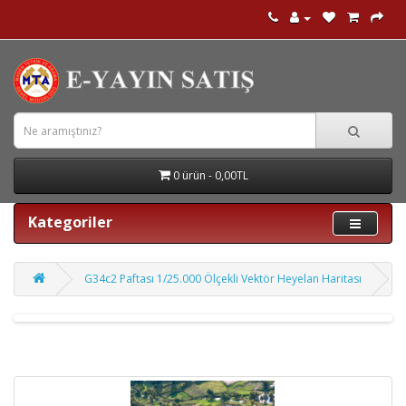
0 ürün - 0,00TL
Kategoriler
G34c2 Paftası 1/25.000 Ölçekli Vektör Heyelan Haritası