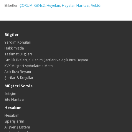
Etiketler:
ÇORUM
,
G34c2
,
Heyelan
,
Heyelan Haritası
,
Vektör
Bilgiler
Yardım Konuları
Hakkımızda
Teslimat Bilgileri
Gizlilik İlkeleri, Kullanım Şartları ve Açık Rıza Beyanı
KVK Müşteri Aydınlatma Metni
Açık Rıza Beyanı
Şartlar & Koşullar
Müşteri Servisi
İletişim
Site Haritası
Hesabım
Hesabım
Siparişlerim
Alışveriş Listem