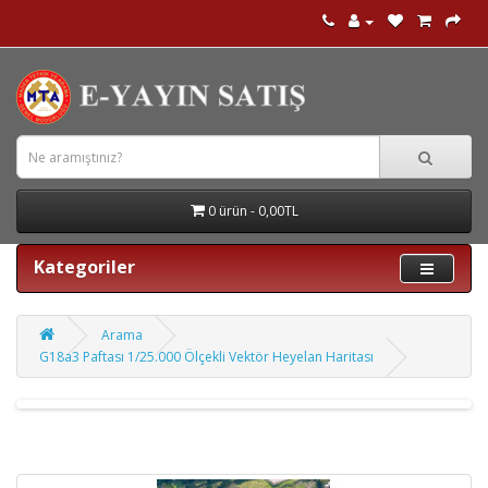
0 ürün - 0,00TL
Kategoriler
Arama
G18a3 Paftası 1/25.000 Ölçekli Vektör Heyelan Haritası