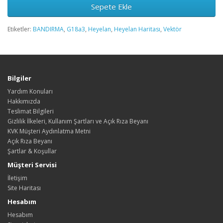
Sepete Ekle
Etiketler:
BANDIRMA
,
G18a3
,
Heyelan
,
Heyelan Haritası
,
Vektör
Bilgiler
Yardım Konuları
Hakkımızda
Teslimat Bilgileri
Gizlilik İlkeleri, Kullanım Şartları ve Açık Rıza Beyanı
KVK Müşteri Aydınlatma Metni
Açık Rıza Beyanı
Şartlar & Koşullar
Müşteri Servisi
İletişim
Site Haritası
Hesabım
Hesabım