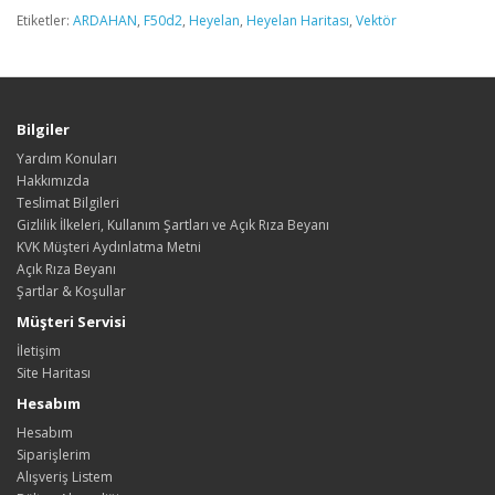
Etiketler:
ARDAHAN
,
F50d2
,
Heyelan
,
Heyelan Haritası
,
Vektör
Bilgiler
Yardım Konuları
Hakkımızda
Teslimat Bilgileri
Gizlilik İlkeleri, Kullanım Şartları ve Açık Rıza Beyanı
KVK Müşteri Aydınlatma Metni
Açık Rıza Beyanı
Şartlar & Koşullar
Müşteri Servisi
İletişim
Site Haritası
Hesabım
Hesabım
Siparişlerim
Alışveriş Listem