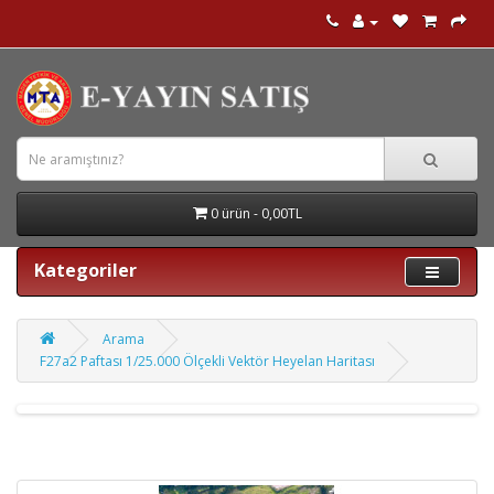
0 ürün - 0,00TL
Kategoriler
Arama
F27a2 Paftası 1/25.000 Ölçekli Vektör Heyelan Haritası