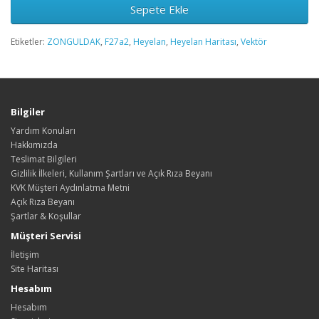
Sepete Ekle
Etiketler:
ZONGULDAK
,
F27a2
,
Heyelan
,
Heyelan Haritası
,
Vektör
Bilgiler
Yardım Konuları
Hakkımızda
Teslimat Bilgileri
Gizlilik İlkeleri, Kullanım Şartları ve Açık Rıza Beyanı
KVK Müşteri Aydınlatma Metni
Açık Rıza Beyanı
Şartlar & Koşullar
Müşteri Servisi
İletişim
Site Haritası
Hesabım
Hesabım