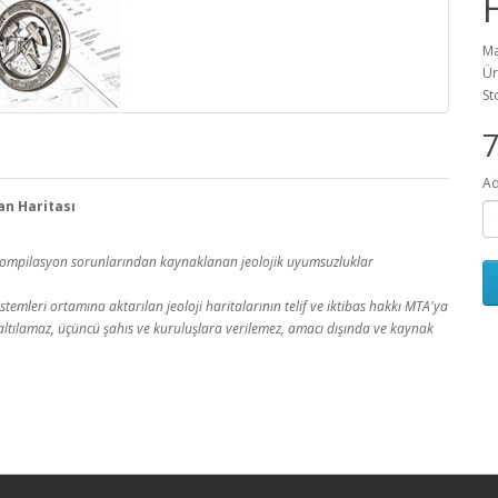
Ma
Ür
St
Ad
an Haritası
a kompilasyon sorunlarından kaynaklanan jeolojik uyumsuzluklar
temleri ortamına aktarılan jeoloji haritalarının telif ve iktibas hakkı MTA'ya
 çoğaltılamaz, üçüncü şahıs ve kuruluşlara verilemez, amacı dışında ve kaynak