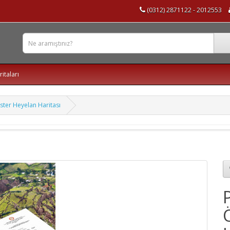
(0312) 2871122 - 2012553
ritaları
ster Heyelan Haritası