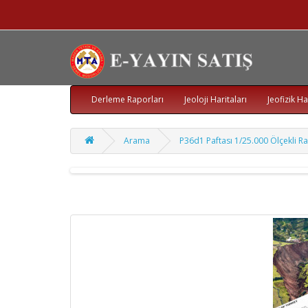
Derleme Raporları
Jeoloji Haritaları
Jeofizik Ha
Arama
P36d1 Paftası 1/25.000 Ölçekli Ra