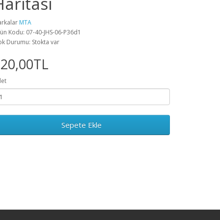
Haritası
rkalar
MTA
ün Kodu: 07-40-JHS-06-P36d1
ok Durumu: Stokta var
720,00TL
et
Sepete Ekle