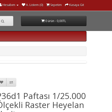
Hesabım
A. Listem (0)
Sepetim
Kasaya Git
0 ürün - 0,00TL
P36d1 Paftası 1/25.000
Ölçekli Raster Heyelan