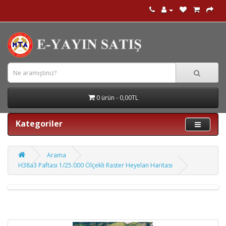
0 ürün - 0,00TL
Kategoriler
Arama
H38a3 Paftası 1/25.000 Ölçekli Raster Heyelan Haritası