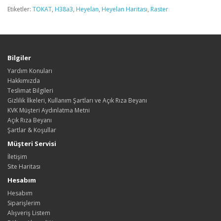
Etiketler:
TOKAT
,
H38a3
,
Heyelan
,
Heyelan Haritası
,
Raster
Bilgiler
Yardım Konuları
Hakkımızda
Teslimat Bilgileri
Gizlilik İlkeleri, Kullanım Şartları ve Açık Rıza Beyanı
KVK Müşteri Aydınlatma Metni
Açık Rıza Beyanı
Şartlar & Koşullar
Müşteri Servisi
İletişim
Site Haritası
Hesabım
Hesabım
Siparişlerim
Alışveriş Listem