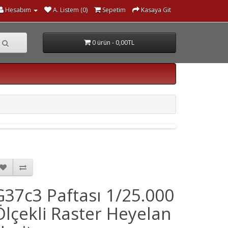
Hesabım
A. Listem (0)
Sepetim
Kasaya Git
0 ürün - 0,00TL
G37c3 Paftası 1/25.000
Ölçekli Raster Heyelan