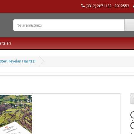
(0312) 2871122 - 2012553
ritaları
ster Heyelan Haritası