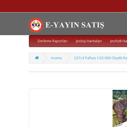
Derleme Raporları
Jeoloji Haritaları
Jeofizik Ha
Arama
G37c3 Paftası 1/25.000 Ölçekli Ra