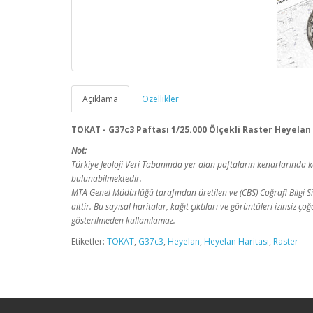
Açıklama
Özellikler
TOKAT - G37c3 Paftası 1/25.000 Ölçekli Raster Heyelan
Not:
Türkiye Jeoloji Veri Tabanında yer alan paftaların kenarlarınd
bulunabilmektedir.
MTA Genel Müdürlüğü tarafından üretilen ve (CBS) Coğrafi Bilgi Sis
aittir. Bu sayısal haritalar, kağıt çıktıları ve görüntüleri izinsiz
gösterilmeden kullanılamaz.
Etiketler:
TOKAT
,
G37c3
,
Heyelan
,
Heyelan Haritası
,
Raster