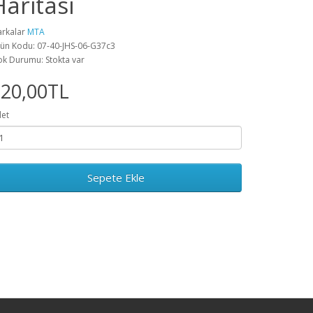
Haritası
rkalar
MTA
ün Kodu: 07-40-JHS-06-G37c3
ok Durumu: Stokta var
720,00TL
et
Sepete Ekle