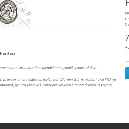
Ma
Ür
St
Ad
 Haritası
a kompilasyon sorunlarından kaynaklanan jeolojik uyumsuzluklar
temleri ortamına aktarılan jeoloji haritalarının telif ve iktibas hakkı MTA'ya
 çoğaltılamaz, üçüncü şahıs ve kuruluşlara verilemez, amacı dışında ve kaynak