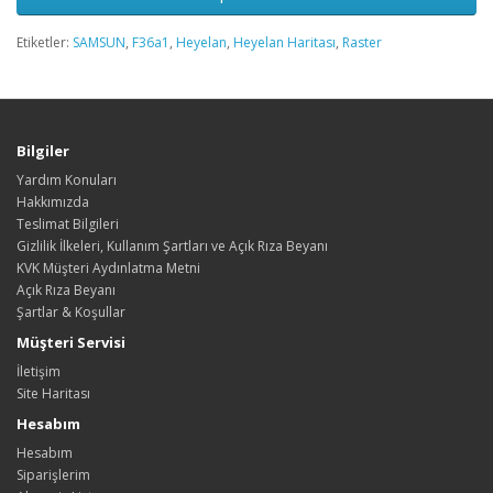
Etiketler:
SAMSUN
,
F36a1
,
Heyelan
,
Heyelan Haritası
,
Raster
Bilgiler
Yardım Konuları
Hakkımızda
Teslimat Bilgileri
Gizlilik İlkeleri, Kullanım Şartları ve Açık Rıza Beyanı
KVK Müşteri Aydınlatma Metni
Açık Rıza Beyanı
Şartlar & Koşullar
Müşteri Servisi
İletişim
Site Haritası
Hesabım
Hesabım
Siparişlerim