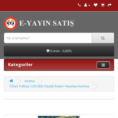
0 ürün - 0,00TL
Kategoriler
Arama
F36a1 Paftası 1/25.000 Ölçekli Raster Heyelan Haritası