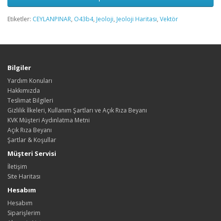
Etiketler:
CEYLANPINAR
,
O43b4
,
Jeoloji
,
Jeoloji Haritası
,
Vektör
Bilgiler
Yardım Konuları
Hakkımızda
Teslimat Bilgileri
Gizlilik İlkeleri, Kullanım Şartları ve Açık Rıza Beyanı
KVK Müşteri Aydınlatma Metni
Açık Rıza Beyanı
Şartlar & Koşullar
Müşteri Servisi
İletişim
Site Haritası
Hesabım
Hesabım
Siparişlerim