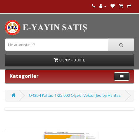
0 ürün - 0,00TL
Kategoriler
O43b4 Paftası 1/25.000 Ölçekli Vektör Jeoloji Haritası