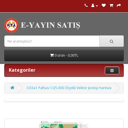
0 ürün - 0,00TL
Kategoriler
O33a1 Paftası 1/25.000 Ölçekli Vektör Jeoloji Haritası