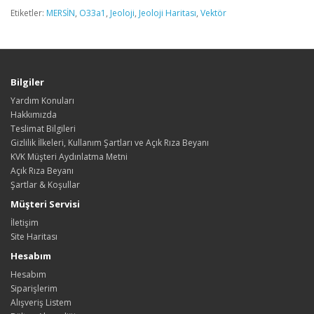
Etiketler:
MERSİN
,
O33a1
,
Jeoloji
,
Jeoloji Haritası
,
Vektör
Bilgiler
Yardım Konuları
Hakkımızda
Teslimat Bilgileri
Gizlilik İlkeleri, Kullanım Şartları ve Açık Rıza Beyanı
KVK Müşteri Aydınlatma Metni
Açık Rıza Beyanı
Şartlar & Koşullar
Müşteri Servisi
İletişim
Site Haritası
Hesabım
Hesabım
Siparişlerim
Alışveriş Listem