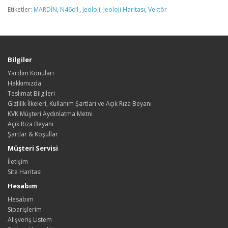
Etiketler:
MARDİN
,
N46d1
,
Jeoloji
,
Jeoloji Haritası
,
Vektör
Bilgiler
Yardım Konuları
Hakkımızda
Teslimat Bilgileri
Gizlilik İlkeleri, Kullanım Şartları ve Açık Rıza Beyanı
KVK Müşteri Aydınlatma Metni
Açık Rıza Beyanı
Şartlar & Koşullar
Müşteri Servisi
İletişim
Site Haritası
Hesabım
Hesabım
Siparişlerim
Alışveriş Listem