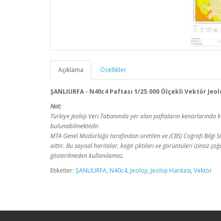
Açıklama
Özellikler
ŞANLIURFA - N40c4 Paftası 1/25.000 Ölçekli Vektör Jeolo
Not:
Türkiye Jeoloji Veri Tabanında yer alan paftaların kenarlarınd
bulunabilmektedir.
MTA Genel Müdürlüğü tarafından üretilen ve (CBS) Coğrafi Bilgi Sis
aittir. Bu sayısal haritalar, kağıt çıktıları ve görüntüleri izinsiz
gösterilmeden kullanılamaz.
Etiketler:
ŞANLIURFA
,
N40c4
,
Jeoloji
,
Jeoloji Haritası
,
Vektör