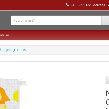
(0312) 2871122 - 2012553
ritaları
tör Jeoloji Haritası