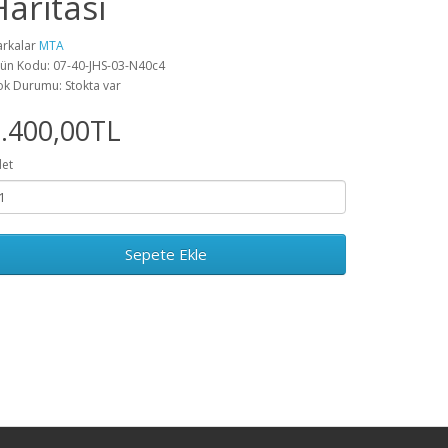
Haritası
rkalar
MTA
ün Kodu: 07-40-JHS-03-N40c4
ok Durumu: Stokta var
.400,00TL
et
Sepete Ekle