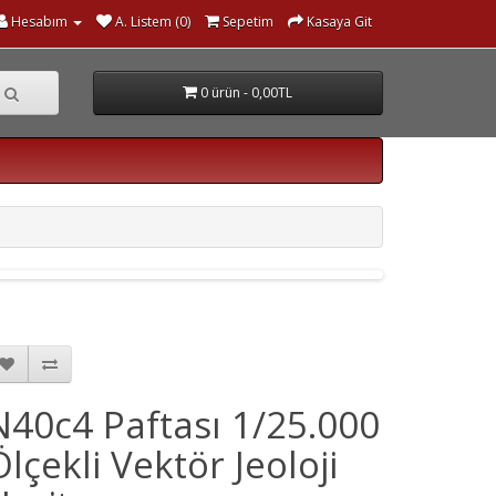
Hesabım
A. Listem (0)
Sepetim
Kasaya Git
0 ürün - 0,00TL
N40c4 Paftası 1/25.000
Ölçekli Vektör Jeoloji