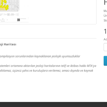
Ma
Ür
St
1
Ad
ji Haritası
a kompilasyon sorunlarından kaynaklanan jeolojik uyumsuzluklar
temleri ortamına aktarılan jeoloji haritalarının telif ve iktibas hakkı MTA'ya
 çoğaltılamaz, üçüncü şahıs ve kuruluşlara verilemez, amacı dışında ve kaynak