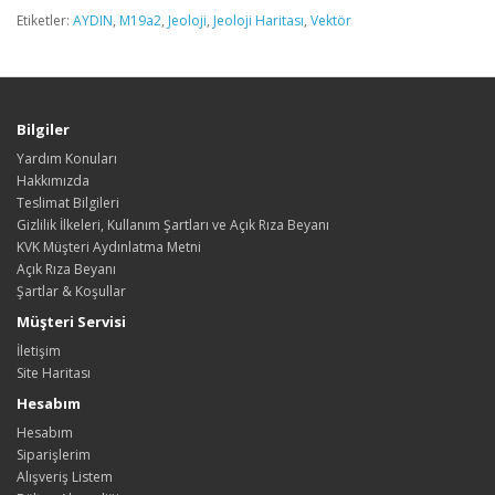
Etiketler:
AYDIN
,
M19a2
,
Jeoloji
,
Jeoloji Haritası
,
Vektör
Bilgiler
Yardım Konuları
Hakkımızda
Teslimat Bilgileri
Gizlilik İlkeleri, Kullanım Şartları ve Açık Rıza Beyanı
KVK Müşteri Aydınlatma Metni
Açık Rıza Beyanı
Şartlar & Koşullar
Müşteri Servisi
İletişim
Site Haritası
Hesabım
Hesabım
Siparişlerim
Alışveriş Listem