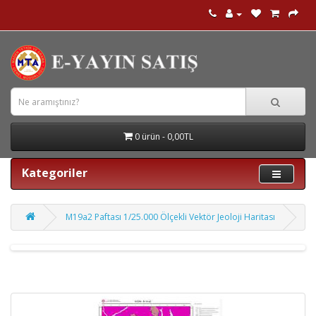
0 ürün - 0,00TL
Kategoriler
M19a2 Paftası 1/25.000 Ölçekli Vektör Jeoloji Haritası