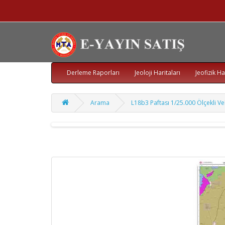
Derleme Raporları
Jeoloji Haritaları
Jeofizik Ha
Arama
L18b3 Paftası 1/25.000 Ölçekli Vek