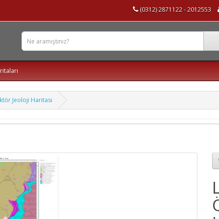
(0312) 2871122 - 2012553
ritaları
tör Jeoloji Haritası