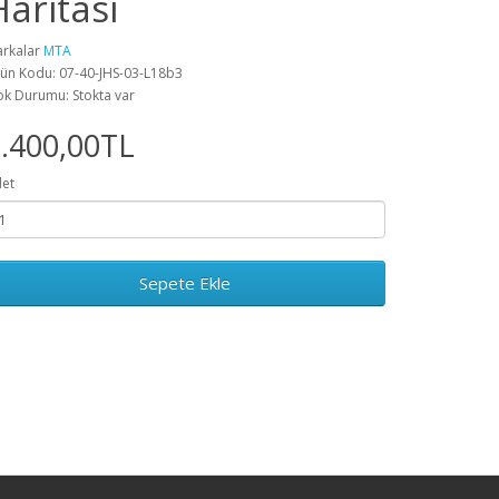
Haritası
rkalar
MTA
ün Kodu: 07-40-JHS-03-L18b3
ok Durumu: Stokta var
.400,00TL
et
Sepete Ekle