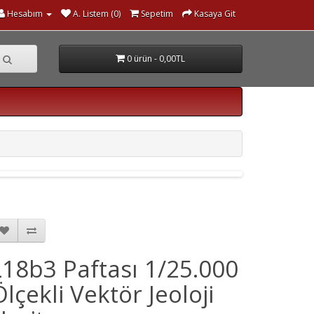
Hesabım
A. Listem (0)
Sepetim
Kasaya Git
0 ürün - 0,00TL
L18b3 Paftası 1/25.000
Ölçekli Vektör Jeoloji