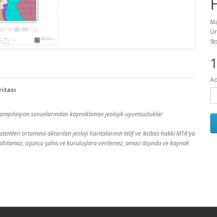
Ma
Ür
St
1
Ad
ritası
a kompilasyon sorunlarından kaynaklanan jeolojik uyumsuzluklar
temleri ortamına aktarılan jeoloji haritalarının telif ve iktibas hakkı MTA'ya
 çoğaltılamaz, üçüncü şahıs ve kuruluşlara verilemez, amacı dışında ve kaynak