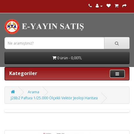
0 ürün - 0,00TL
Kategoriler
Arama
J28b2 Paftası 1/25.000 Ölçekli Vektör Jeoloji Haritası