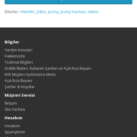
Etiketler:
ANKARA
,
J28b2
,
Jeoloji
,
Jeoloji Haritası
,
Vektör
Bilgiler
Yardım Konuları
Hakkımızda
Teslimat Bilgileri
Gizlilik İlkeleri, Kullanım Şartları ve Açık Rıza Beyanı
KVK Müşteri Aydınlatma Metni
Açık Rıza Beyanı
Şartlar & Koşullar
Müşteri Servisi
İletişim
Site Haritası
Hesabım
Hesabım
Siparişlerim