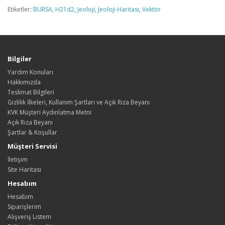
Etiketler:
BURSA
,
H21d2
,
Jeoloji
,
Jeoloji Haritası
,
Vektör
Bilgiler
Yardım Konuları
Hakkımızda
Teslimat Bilgileri
Gizlilik İlkeleri, Kullanım Şartları ve Açık Rıza Beyanı
KVK Müşteri Aydınlatma Metni
Açık Rıza Beyanı
Şartlar & Koşullar
Müşteri Servisi
İletişim
Site Haritası
Hesabım
Hesabım
Siparişlerim
Alışveriş Listem