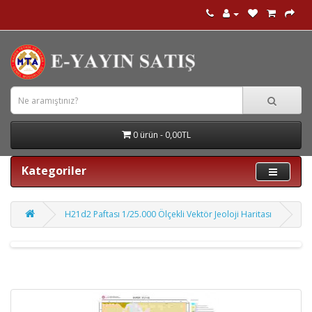
0 ürün - 0,00TL
Kategoriler
H21d2 Paftası 1/25.000 Ölçekli Vektör Jeoloji Haritası