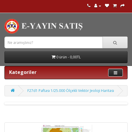
0 ürün - 0,00TL
Kategoriler
F27d1 Paftası 1/25.000 Ölçekli Vektör Jeoloji Haritası