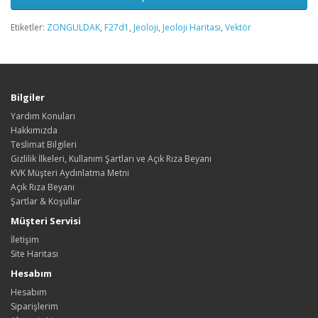
Etiketler:
ZONGULDAK
,
F27d1
,
Jeoloji
,
Jeoloji Haritası
,
Vektör
Bilgiler
Yardım Konuları
Hakkımızda
Teslimat Bilgileri
Gizlilik İlkeleri, Kullanım Şartları ve Açık Rıza Beyanı
KVK Müşteri Aydınlatma Metni
Açık Rıza Beyanı
Şartlar & Koşullar
Müşteri Servisi
İletişim
Site Haritası
Hesabım
Hesabım
Siparişlerim