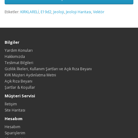
Etiketler:
KIRKLARELİ
,
E19d2
,
Jeoloji
,
Jeoloji Haritası
,
Vektör
Bilgiler
Yardım Konuları
Hakkımızda
Teslimat Bilgileri
Gizlilik İlkeleri, Kullanım Şartları ve Açık Rıza Beyanı
KVK Müşteri Aydınlatma Metni
Açık Rıza Beyanı
Şartlar & Koşullar
Müşteri Servisi
İletişim
Site Haritası
Hesabım
Hesabım
Siparişlerim