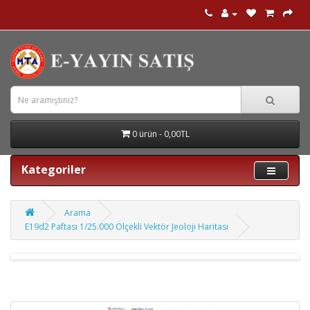
0 ürün - 0,00TL
Kategoriler
Arama
E19d2 Paftası 1/25.000 Ölçekli Vektör Jeoloji Haritası