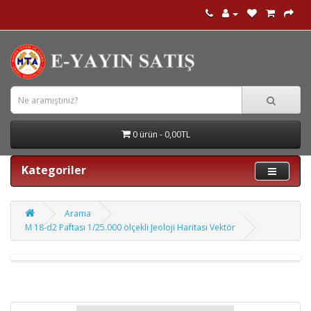
0 ürün - 0,00TL
Kategoriler
Arama
M 18-d2 Paftası 1/25.000 ölçekli Jeoloji Haritası Vektör