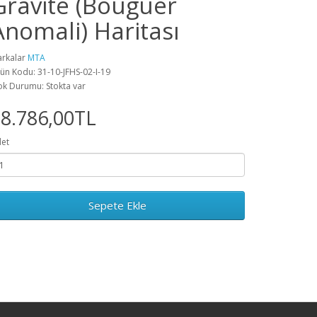
Gravite (Bouguer
Anomali) Haritası
rkalar
MTA
ün Kodu: 31-10-JFHS-02-I-19
ok Durumu: Stokta var
8.786,00TL
et
Sepete Ekle