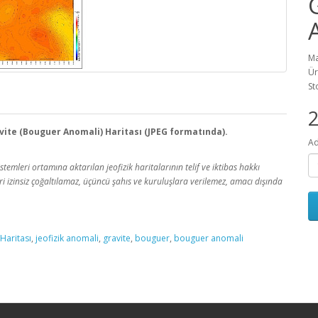
Ma
Ür
St
2
ravite (Bouguer Anomali) Haritası (JPEG formatında).
Ad
emleri ortamına aktarılan jeofizik haritalarının telif ve iktibas hakkı
leri izinsiz çoğaltılamaz, üçüncü şahıs ve kuruluşlara verilemez, amacı dışında
 Haritası
,
jeofizik anomali
,
gravite
,
bouguer
,
bouguer anomali