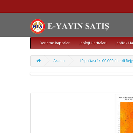
Derleme Raporları
Jeoloji Haritaları
Jeofizik Ha
Arama
I 19 paftası 1/100.000 ölçekli Re