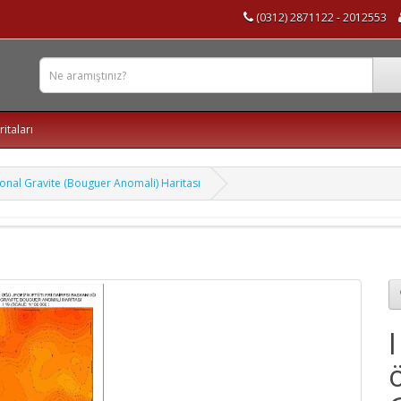
(0312) 2871122 - 2012553
ritaları
jyonal Gravite (Bouguer Anomali) Haritası