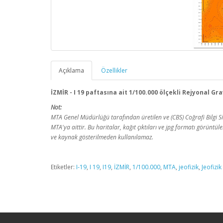
Açıklama
Özellikler
İZMİR - I 19 paftasına ait 1/100.000 ölçekli Rejyonal G
Not:
MTA Genel Müdürlüğü tarafından üretilen ve (CBS) Coğrafi Bilgi Sist
MTA'ya aittir. Bu haritalar, kağıt çıktıları ve jpg formatı görüntü
ve kaynak gösterilmeden kullanılamaz.
Etiketler:
I-19
,
I 19
,
I19
,
İZMİR
,
1/100.000
,
MTA
,
jeofizik
,
Jeofizik