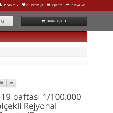
Hesabım
A. Listem (0)
Sepetim
Kasaya Git
0 ürün - 0,00TL
I 19 paftası 1/100.000
ölçekli Rejyonal