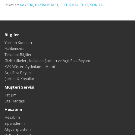
Etiketler:
KAYSERİ
,
BAYRAMHACI
,
JEOTERMAL ETÜT
,
SONDAJ
Bilgiler
Yardım Konuları
Hakkımızda
Teslimat Bilgileri
Gizlilik İlkeleri, Kullanım Şartları ve Açık Rıza Beyanı
KVK Müşteri Aydınlatma Metni
Açık Rıza Beyanı
Şartlar & Koşullar
Müşteri Servisi
İletişim
Site Haritası
Hesabım
Hesabım
Siparişlerim
Alışveriş Listem