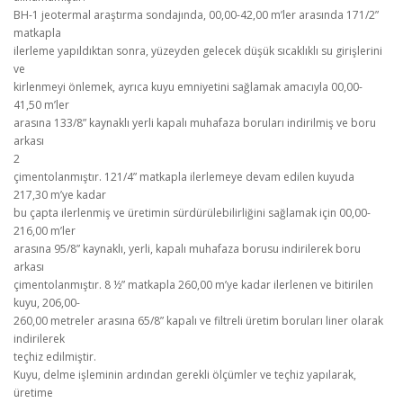
BH-1 jeotermal araştırma sondajında, 00,00-42,00 m’ler arasında 171/2”
matkapla
ilerleme yapıldıktan sonra, yüzeyden gelecek düşük sıcaklıklı su girişlerini
ve
kirlenmeyi önlemek, ayrıca kuyu emniyetini sağlamak amacıyla 00,00-
41,50 m’ler
arasına 133/8” kaynaklı yerli kapalı muhafaza boruları indirilmiş ve boru
arkası
2
çimentolanmıştır. 121/4” matkapla ilerlemeye devam edilen kuyuda
217,30 m’ye kadar
bu çapta ilerlenmiş ve üretimin sürdürülebilirliğini sağlamak için 00,00-
216,00 m’ler
arasına 95/8” kaynaklı, yerli, kapalı muhafaza borusu indirilerek boru
arkası
çimentolanmıştır. 8 ½” matkapla 260,00 m’ye kadar ilerlenen ve bitirilen
kuyu, 206,00-
260,00 metreler arasına 65/8” kapalı ve filtreli üretim boruları liner olarak
indirilerek
teçhiz edilmiştir.
Kuyu, delme işleminin ardından gerekli ölçümler ve teçhiz yapılarak,
üretime