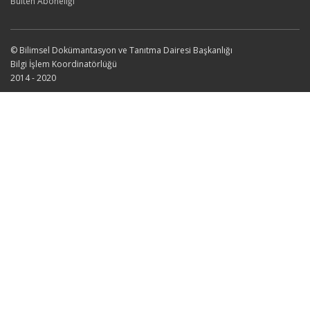
Bülten Aboneliği
© Bilimsel Dokümantasyon ve Tanıtma Dairesi Başkanlığı
Bilgi İşlem Koordinatörlüğü
2014 - 2020