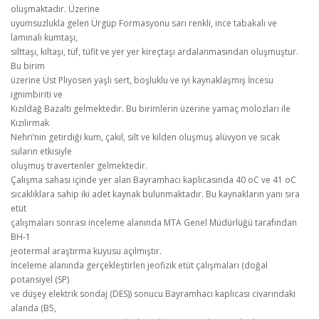
oluşmaktadır. Üzerine
uyumsuzlukla gelen Ürgüp Formasyonu sarı renkli, ince tabakalı ve
laminalı kumtaşı,
silttaşı, kiltaşı, tüf, tüfit ve yer yer kireçtaşı ardalanmasından oluşmuştur.
Bu birim
üzerine Üst Pliyosen yaşlı sert, boşluklu ve iyi kaynaklaşmış İncesu
ignimbiriti ve
Kızıldağ Bazaltı gelmektedir. Bu birimlerin üzerine yamaç molozları ile
Kızılırmak
Nehri’nin getirdiği kum, çakıl, silt ve kilden oluşmuş alüvyon ve sıcak
suların etkisiyle
oluşmuş travertenler gelmektedir.
Çalışma sahası içinde yer alan Bayramhacı kaplıcasında 40 oC ve 41 oC
sıcaklıklara sahip iki adet kaynak bulunmaktadır. Bu kaynakların yanı sıra
etüt
çalışmaları sonrası inceleme alanında MTA Genel Müdürlüğü tarafından
BH-1
jeotermal araştırma kuyusu açılmıştır.
İnceleme alanında gerçekleştirlen jeofizik etüt çalışmaları (doğal
potansiyel (SP)
ve düşey elektrik sondaj (DES)) sonucu Bayramhacı kaplıcası civarındaki
alanda (B5,