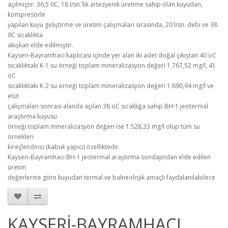
açılmıştır. 36,5 0C, 18 l/sn.’lik artezyenik üretime sahip olan kuyudan,
kompresörle
yapılan kuyu geliştirme ve üretim çalışmaları sırasında, 20 l/sn. debi ve 38
0C sıcaklıkta
akışkan elde edilmiştir.
Kayseri-Bayramhacı kaplıcası içinde yer alan iki adet doğal çıkıştan 40 oC
sıcaklıktaki K-1 su örneği toplam mineralizasyon değeri 1.767,52 mg/l, 41
oC
sıcaklıktaki K-2 su örneği toplam mineralizasyon değeri 1.690,94 mg/l ve
etüt
çalışmaları sonrası alanda açılan 38 oC sıcaklığa sahip BH-1 jeotermal
araştırma kuyusu
örneği toplam mineralizasyon değeri ise 1.528,33 mg/l olup tüm su
örnekleri
kireçlendirici (kabuk yapıcı) özelliktedir.
Kayseri-Bayramhacı BH-1 jeotermal araştırma sondajından elde edilen
üretim
değerlerine göre kuyudan termal ve balneolojik amaçlı faydalanılabilece
KAYSERİ-BAYRAMHACI