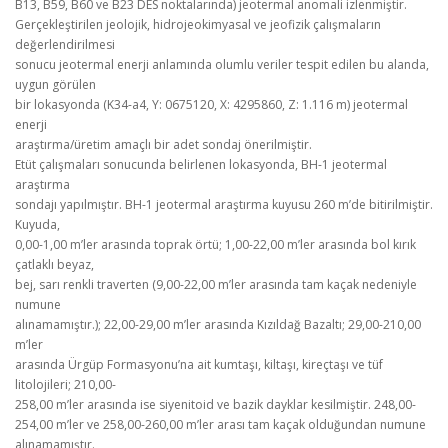
B13, B59, B60 ve B23 DES noktalarında) jeotermal anomali izlenmiştir.
Gerçekleştirilen jeolojik, hidrojeokimyasal ve jeofizik çalışmaların
değerlendirilmesi
sonucu jeotermal enerji anlamında olumlu veriler tespit edilen bu alanda,
uygun görülen
bir lokasyonda (K34-a4, Y: 0675120, X: 4295860, Z: 1.116 m) jeotermal
enerji
araştırma/üretim amaçlı bir adet sondaj önerilmiştir.
Etüt çalışmaları sonucunda belirlenen lokasyonda, BH-1 jeotermal
araştırma
sondajı yapılmıştır. BH-1 jeotermal araştırma kuyusu 260 m’de bitirilmiştir.
Kuyuda,
0,00-1,00 m’ler arasında toprak örtü; 1,00-22,00 m’ler arasında bol kırık
çatlaklı beyaz,
bej, sarı renkli traverten (9,00-22,00 m’ler arasında tam kaçak nedeniyle
numune
alınamamıştır.); 22,00-29,00 m’ler arasında Kızıldağ Bazaltı; 29,00-210,00
m’ler
arasında Ürgüp Formasyonu’na ait kumtaşı, kiltaşı, kireçtaşı ve tüf
litolojileri; 210,00-
258,00 m’ler arasında ise siyenitoid ve bazik dayklar kesilmiştir. 248,00-
254,00 m’ler ve 258,00-260,00 m’ler arası tam kaçak olduğundan numune
alınamamıştır.