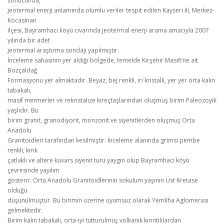
sonucunda,
jeotermal enerji anlamında olumlu veriler tespit edilen Kayseri ili, Merkez-
Kocasinan
ilçesi, Bayramhacı köyü civarında jeotermal enerji arama amacıyla 2007
yılında bir adet
jeotermal araştırma sondajı yapılmıştır.
İnceleme sahasının yer aldığı bölgede, temelde Kırşehir Masifi’ne ait
Bozçaldağ
Formasyonu yer almaktadır. Beyaz, bej renkli, iri kristalli, yer yer orta kalın
tabakalı,
masif mermerler ve rekristalize kireçtaşlarından oluşmuş birim Paleozoyik
yaşlıdır. Bu
birim granit, granodiyorit, monzonit ve siyenitlerden oluşmuş Orta
Anadolu
Granitoidleri tarafından kesilmiştir. İnceleme alanında grimsi pembe
renkli, kırık
çatlaklı ve altere kuvars siyenit türü yaygın olup Bayramhacı köyü
çevresinde yayılım
gösterir. Orta Anadolu Granitoidlerinin sokulum yaşının Üst Kretase
olduğu
düşünülmüştür. Bu birimin üzerine uyumsuz olarak Yemliha Aglomerası
gelmektedir.
Birim kalın tabakalı, orta-iyi tutturulmuş volkanik kırıntılılardan