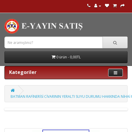
0 ürün - 0,00TL
Kategoriler
BATMAN RAFİNERİSİ CİVARININ YERALTI SUYU DURUMU HAKKINDA NİHAİ