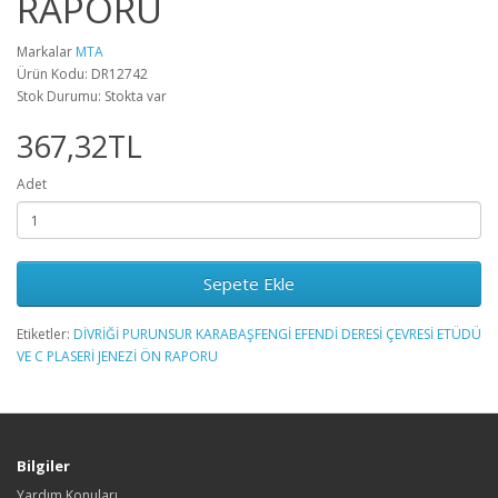
RAPORU
Markalar
MTA
Ürün Kodu: DR12742
Stok Durumu: Stokta var
367,32TL
Adet
Sepete Ekle
Etiketler:
DİVRİĞİ PURUNSUR KARABAŞFENGİ EFENDİ DERESİ ÇEVRESİ ETÜDÜ
VE C PLASERİ JENEZİ ÖN RAPORU
Bilgiler
Yardım Konuları