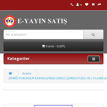
0 ürün - 0,00TL
Kategoriler
Arama
DİVRİĞİ PURUNSUR KARABAŞFENGİ DERESİ ÇEVRESİ ETÜDÜ VE C PLASERİ 