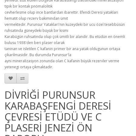
yeniledi. Etüt edilen bölgede Karabastengi batisindaki mineralizasyon
tipik bir kontak pnömalolitik
cevherlesme olup ince bantlardan ibarettir. Efendi Deresi yataklari
hematit olup rezerv bakimindan ümit
vermektedir. Purunsur Yataklari'nin kuzeydeki bir ucu özel tesebbüsün
ruhsatinda güneydeki büyük bir kismi
Karabügün ruhsatinda olup çok ümitli bir alandir. Bu etüdün en önemli
bulusu 1938'den beri plaser olarak
taninan ve isletilen C kafanin primer bir ana yatak oldugunun ortaya
çikarilmasidir. Bu durumda Purunsur'la
ayni mineralizasyon zonunda olan C kafanin büyük rezervler verme
yetenegi ortaya çikmaktadir.
DİVRİĞİ PURUNSUR
KARABAŞFENGİ DERESİ
ÇEVRESİ ETÜDÜ VE C
PLASERİ JENEZİ ÖN