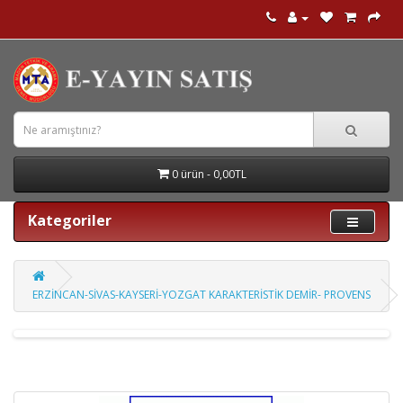
0 ürün - 0,00TL
Kategoriler
ERZİNCAN-SİVAS-KAYSERİ-YOZGAT KARAKTERİSTİK DEMİR- PROVENS