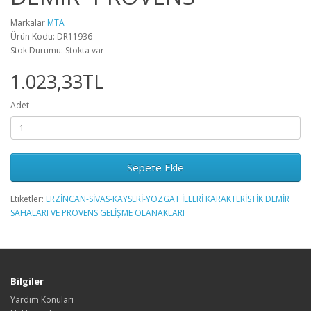
Markalar
MTA
Ürün Kodu: DR11936
Stok Durumu: Stokta var
1.023,33TL
Adet
Sepete Ekle
Etiketler:
ERZİNCAN-SİVAS-KAYSERİ-YOZGAT İLLERİ KARAKTERİSTİK DEMİR
SAHALARI VE PROVENS GELİŞME OLANAKLARI
Bilgiler
Yardım Konuları