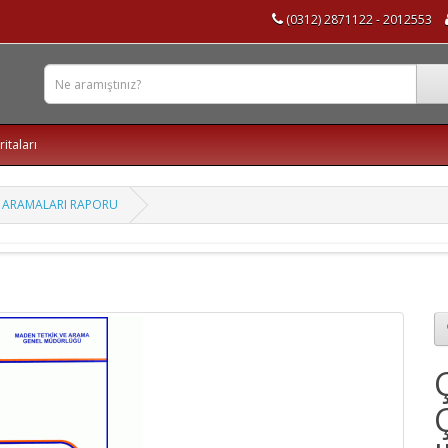
(0312) 2871122 - 2012553
ritaları
İ ARAMALARI RAPORU