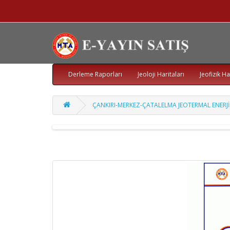
Derleme Raporları
Jeoloji Haritaları
Jeofizik Ha
ÇANKIRI-MERKEZ-ÇATALELMA JEOTERMAL ENERJ