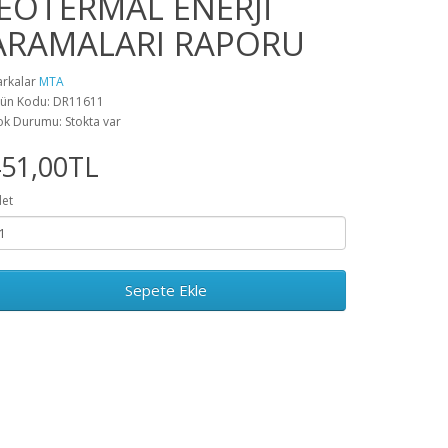
JEOTERMAL ENERJİ
ARAMALARI RAPORU
rkalar
MTA
ün Kodu: DR11611
ok Durumu: Stokta var
451,00TL
et
Sepete Ekle