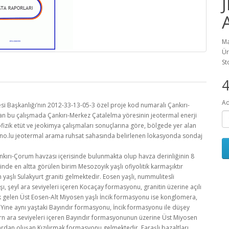
Ma
Ür
St
Ad
 Başkanlığı’nın 2012-33-13-05-3 özel proje kod numaralı Çankırı-
lan bu çalışmada Çankırı-Merkez Çatalelma yöresinin jeotermal enerji
ofizik etüt ve jeokimya çalışmaları sonuçlarına göre, bölgede yer alan
no.lu jeotermal arama ruhsat sahasında belirlenen lokasyonda sondaj
kırı-Çorum havzası içerisinde bulunmakta olup havza derinliğinin 8
inde en altta görülen birim Mesozoyik yaşlı ofiyolitik karmaşıktır
en yaşlı Sulakyurt graniti gelmektedir. Eosen yaşlı, nummulitesli
şı, şeyl ara seviyeleri içeren Kocaçay formasyonu, granitin üzerine açılı
 gelen Üst Eosen-Alt Miyosen yaşlı İncik formasyonu ise konglomera,
. Yine aynı yaştaki Bayındır formasyonu, İncik formasyonu ile düşey
e marn ara seviyeleri içeren Bayındır formasyonunun üzerine Üst Miyosen
lardan oluşan Kızılırmak formasyonu gelmektedir. Faraşlı bazaltları,