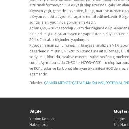
Kızılırmak formasyonu ile eş yaşlı olup üzerinde, çalışılan alan
Miyosen yaşlı, genelde jipslerden, kiltaşı, marn ve tuzdan o
alüvyon ve eski alüvyon (taraça) ile temsil edilmektedir. Bölge
sondaj alanı yakınında görülmemektedir.
Açılan ÇMÇ-2012/3 sondajı 750 m derinliğinde olup kuyudan ilk
elde edilmiştir. Kuyu artezyen de yapmaktadır. Kuyu testler
29,1 oC sıcaklık ölçümleri yapılmıştır.
Kuyudan alınan su numunesinin kimyasal analizleri MTA laborat
değerlendirilmiştir. ÇMÇ-2012/3 sondajına ait su örneği, Ulusla
sodyumlu, klorürlü, sıcak ve mineralli sular” sınıfına girmek
sudur. Ayrıca bu suda Cl+SO4 > HCO3+CO3’lı su olup karbonat
ve KCl’lü sular ve karbonat olmayan alkalinitesi %50’den fazla o
egemendir.
Etiketler:
ÇANKIRI-MERKEZ-ÇATALELMA SAHASI JEOTERMAL ENE
Bilgiler
Müşteri 
Yardım Konuları
İletişim
Hakkımızda
Site Harit