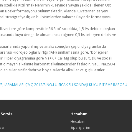
ın özellikle Kızılırmak Nehri’nin kuzeyinde yaygın şekilde izlenen Üst
luşan Bozkır formasyonu bulunmaktadır. Alanda Kuvaterner ise yeni
sel stratigrafiye ilişkin bu birimlerden yalnızca Bayındır formasyonu
 verilere göre kompresörle 36,3 oC sıcaklıkta, 1,5 l/s debide akışkan
i esnasında kuyu dengede olmamasına rağmen 0,3 l/s artezyen debisi ve
uarlarında yaptırılmış ve analiz sonuçları çeşitli diyagramlarda
rarası Hidrojeologlar Birliği (IAH) sınıflamasına göre, “bor içeren,
tedir. Piper diyagramına göre Na+K > Ca+Mg olup bu su tuzlu ve sodalı
 olmayan alkalinite karbonat alkalinitesinden fazladır. NaCl, Na2SO4
lan sular sınıfındadır ve böyle sularda alkaliler ve güçlü asitler
RJİ ARAMALARI ÇMÇ-2012/3 NO.LU SICAK SU SONDAJI KUYU BİTİRME RAPORU
Servisi
Hesabım
Hesabım
ası
Siparişlerim