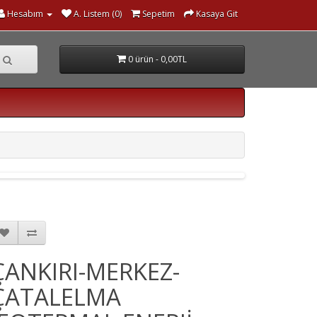
Hesabım
A. Listem (0)
Sepetim
Kasaya Git
0 ürün - 0,00TL
ÇANKIRI-MERKEZ-
ÇATALELMA