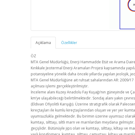
Açıklama
Özellikler
ÖZ
MTA Genel Müdürlüğü, Enerji Hammadde Etüt ve Arama Dairesi
Kırıkkale Jeotermal Enerji Aramaları Projesi kapsamında yapı
potansiyeline yönelik daha önceki yıllarda yapılan jeolojik, je
MTA Genel Müdürlüğüne ait ruhsat sahalarından AR: 2009/17 
açılması işlemi gerçekleştirilmiştir.
İnceleme alanı Kuzey Anadolu Fay Kuşağı’nın güneyinde ve Çan
km’ye ulaşabileceği belirtilmektedir. Sondaj alanı yakın çevres
(Eldivan Ofiyolitli Karışığı). Üzerine stratigrafik olarak Paleos
kireçtaşları ile kumlu kireçtaşlarından oluşan ve yer yer kumta
uyumsuzlukla gelmektedir. Bu birimin üzerine uyumsuz olarak
kumtaşı, silttaşı, siltli marn ve marnlardan meydana gelmiştir
geçişlidir. Bütünüyle jips olan ve kumtaşı, silttaşı, kiltaşı v
yaşlı konglomera, kumtaşı, silttaşı, çamurtaşı, kiltaşı ve marn