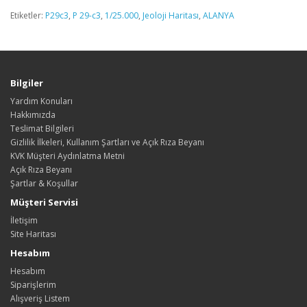
Etiketler:
P29c3
,
P 29-c3
,
1/25.000
,
Jeoloji Haritası
,
ALANYA
Bilgiler
Yardım Konuları
Hakkımızda
Teslimat Bilgileri
Gizlilik İlkeleri, Kullanım Şartları ve Açık Rıza Beyanı
KVK Müşteri Aydınlatma Metni
Açık Rıza Beyanı
Şartlar & Koşullar
Müşteri Servisi
İletişim
Site Haritası
Hesabım
Hesabım
Siparişlerim
Alışveriş Listem