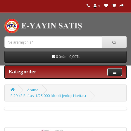
0 ürün - 0,00TL
Kategoriler
Arama
P 29-c3 Paftası 1/25.000 ölçekli Jeoloji Haritası