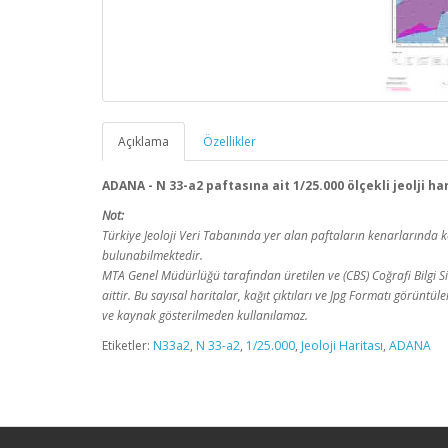
Açıklama
Özellikler
ADANA - N 33-a2 paftasına ait 1/25.000 ölçekli jeolji ha
Not:
Türkiye Jeoloji Veri Tabanında yer alan paftaların kenarlarınd
bulunabilmektedir.
MTA Genel Müdürlüğü tarafından üretilen ve (CBS) Coğrafi Bilgi Sis
aittir. Bu sayısal haritalar, kağıt çıktıları ve Jpg Formatı görüntü
ve kaynak gösterilmeden kullanılamaz.
Etiketler:
N33a2
,
N 33-a2
,
1/25.000
,
Jeoloji Haritası
,
ADANA