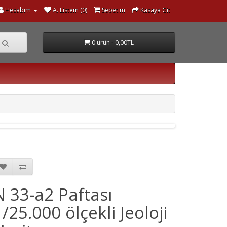
Hesabım
A. Listem (0)
Sepetim
Kasaya Git
0 ürün - 0,00TL
N 33-a2 Paftası
1/25.000 ölçekli Jeoloji