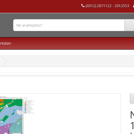
(0312) 2871122 - 2012553
ritaları