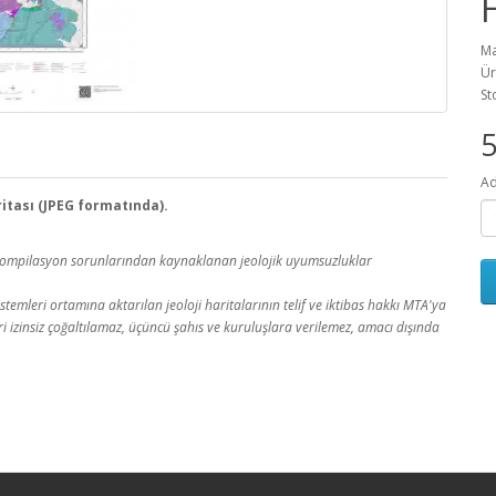
Ma
Ür
St
Ad
ritası (JPEG formatında).
a kompilasyon sorunlarından kaynaklanan jeolojik uyumsuzluklar
temleri ortamına aktarılan jeoloji haritalarının telif ve iktibas hakkı MTA'ya
leri izinsiz çoğaltılamaz, üçüncü şahıs ve kuruluşlara verilemez, amacı dışında