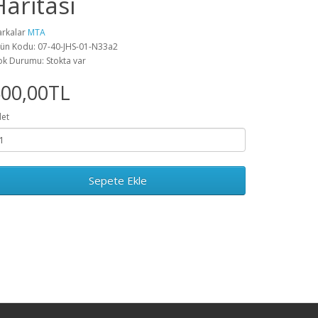
Haritası
rkalar
MTA
ün Kodu: 07-40-JHS-01-N33a2
ok Durumu: Stokta var
500,00TL
et
Sepete Ekle