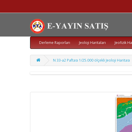
Derleme Raporları
Jeoloji Haritaları
Jeofizik Ha
N 33-a2 Paftası 1/25.000 ölçekli Jeoloji Haritası