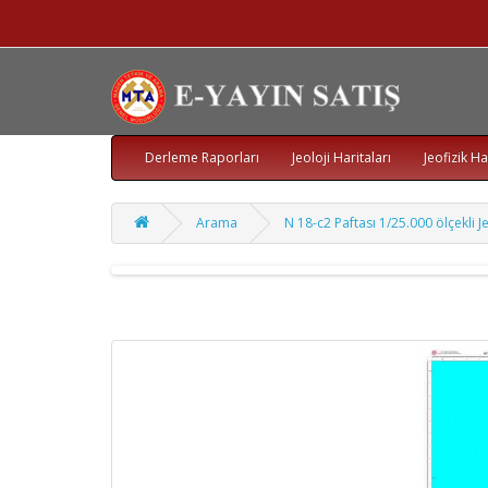
Derleme Raporları
Jeoloji Haritaları
Jeofizik Ha
Arama
N 18-c2 Paftası 1/25.000 ölçekli Je