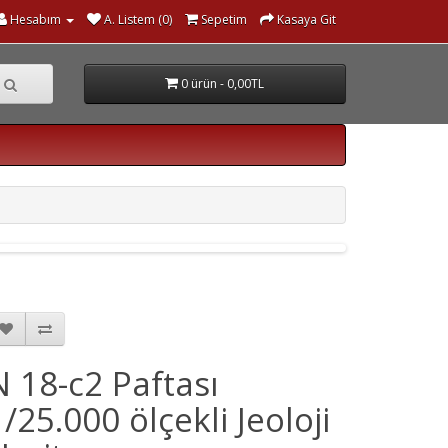
Hesabım
A. Listem (0)
Sepetim
Kasaya Git
0 ürün - 0,00TL
N 18-c2 Paftası
1/25.000 ölçekli Jeoloji