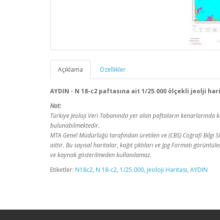
Açıklama
Özellikler
AYDIN - N 18-c2 paftasına ait 1/25.000 ölçekli jeolji ha
Not:
Türkiye Jeoloji Veri Tabanında yer alan paftaların kenarlarınd
bulunabilmektedir.
MTA Genel Müdürlüğü tarafından üretilen ve (CBS) Coğrafi Bilgi Sis
aittir. Bu sayısal haritalar, kağıt çıktıları ve Jpg Formatı görüntü
ve kaynak gösterilmeden kullanılamaz.
Etiketler:
N18c2
,
N 18-c2
,
1/25.000
,
Jeoloji Haritası
,
AYDIN