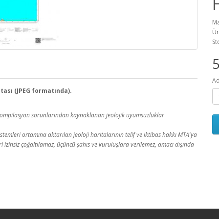
Ma
Ür
St
Ad
ritası (JPEG formatında).
a kompilasyon sorunlarından kaynaklanan jeolojik uyumsuzluklar
temleri ortamına aktarılan jeoloji haritalarının telif ve iktibas hakkı MTA'ya
leri izinsiz çoğaltılamaz, üçüncü şahıs ve kuruluşlara verilemez, amacı dışında