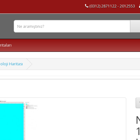
(0312) 2871122 - 2012553
ritaları
oloji Haritası