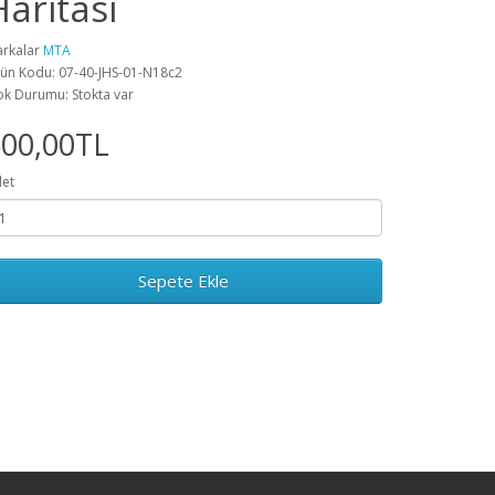
Haritası
rkalar
MTA
ün Kodu: 07-40-JHS-01-N18c2
ok Durumu: Stokta var
500,00TL
et
Sepete Ekle