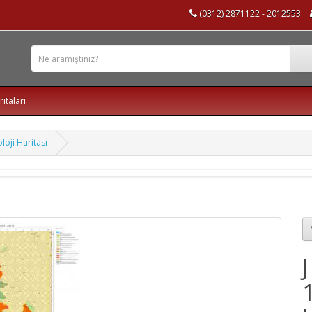
(0312) 2871122 - 2012553
ritaları
oloji Haritası