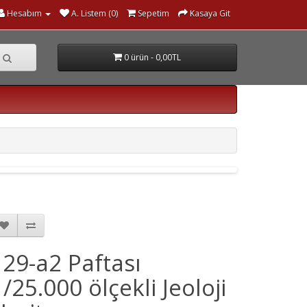
Hesabım
A. Listem (0)
Sepetim
Kasaya Git
0 ürün - 0,00TL
J 29-a2 Paftası
1/25.000 ölçekli Jeoloji