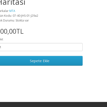
Haritası
rkalar
MTA
ün Kodu: 07-40-JHS-01-J29a2
ok Durumu: Stokta var
500,00TL
et
Sepete Ekle