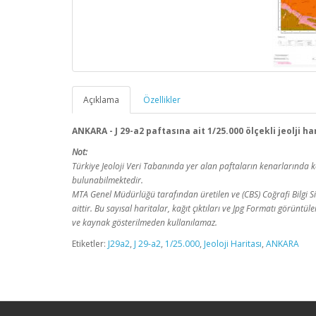
Açıklama
Özellikler
ANKARA - J 29-a2 paftasına ait 1/25.000 ölçekli jeolji h
Not:
Türkiye Jeoloji Veri Tabanında yer alan paftaların kenarlarınd
bulunabilmektedir.
MTA Genel Müdürlüğü tarafından üretilen ve (CBS) Coğrafi Bilgi Sis
aittir. Bu sayısal haritalar, kağıt çıktıları ve Jpg Formatı görüntü
ve kaynak gösterilmeden kullanılamaz.
Etiketler:
J29a2
,
J 29-a2
,
1/25.000
,
Jeoloji Haritası
,
ANKARA