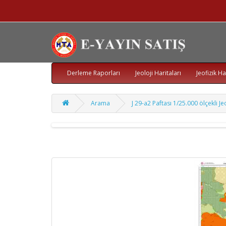
Derleme Raporları
Jeoloji Haritaları
Jeofizik Ha
Arama
J 29-a2 Paftası 1/25.000 ölçekli Je