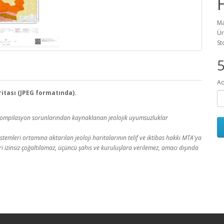
Ma
Ür
St
Ad
aritası (JPEG formatında).
a kompilasyon sorunlarından kaynaklanan jeolojik uyumsuzluklar
temleri ortamına aktarılan jeoloji haritalarının telif ve iktibas hakkı MTA'ya
leri izinsiz çoğaltılamaz, üçüncü şahıs ve kuruluşlara verilemez, amacı dışında