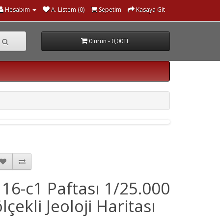
Hesabım
A. Listem (0)
Sepetim
Kasaya Git
0 ürün - 0,00TL
I 16-c1 Paftası 1/25.000
lçekli Jeoloji Haritası