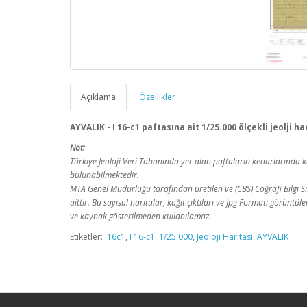
Açıklama
Özellikler
AYVALIK - I 16-c1 paftasına ait 1/25.000 ölçekli jeolji h
Not:
Türkiye Jeoloji Veri Tabanında yer alan paftaların kenarlarınd
bulunabilmektedir.
MTA Genel Müdürlüğü tarafından üretilen ve (CBS) Coğrafi Bilgi Sis
aittir. Bu sayısal haritalar, kağıt çıktıları ve Jpg Formatı görüntü
ve kaynak gösterilmeden kullanılamaz.
Etiketler:
I16c1
,
I 16-c1
,
1/25.000
,
Jeoloji Haritası
,
AYVALIK