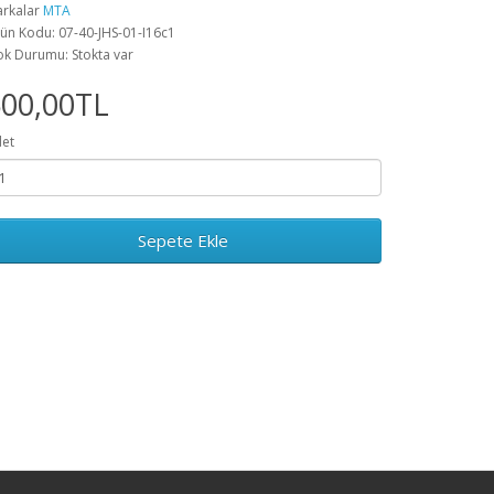
rkalar
MTA
ün Kodu: 07-40-JHS-01-I16c1
ok Durumu: Stokta var
500,00TL
et
Sepete Ekle