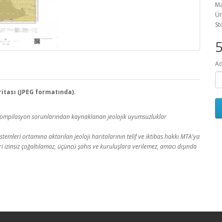
Ma
Ür
St
Ad
aritası (JPEG formatında).
a kompilasyon sorunlarından kaynaklanan jeolojik uyumsuzluklar
temleri ortamına aktarılan jeoloji haritalarının telif ve iktibas hakkı MTA'ya
leri izinsiz çoğaltılamaz, üçüncü şahıs ve kuruluşlara verilemez, amacı dışında