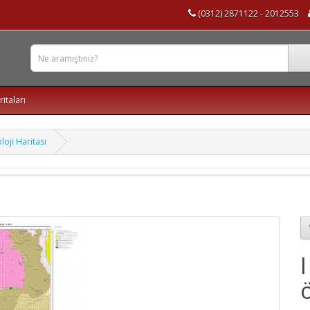
(0312) 2871122 - 2012553
ritaları
loji Haritası
ö