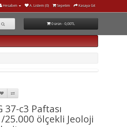
Hesabım
A. Listem (0)
Sepetim
Kasaya Git
0 ürün - 0,00TL
G 37-c3 Paftası
1/25.000 ölçekli Jeoloji