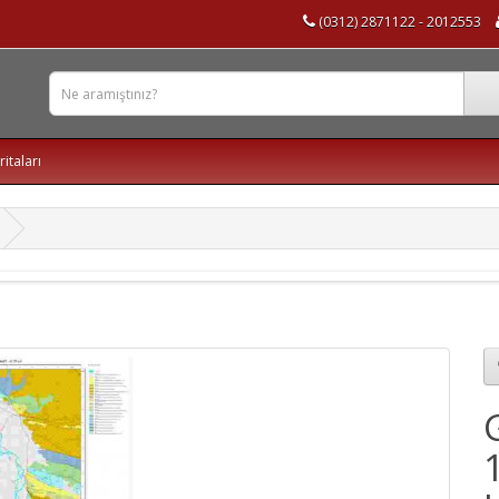
(0312) 2871122 - 2012553
ritaları