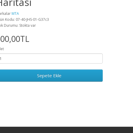
Haritası
rkalar
MTA
ün Kodu: 07-40-JHS-01-G37c3
ok Durumu: Stokta var
500,00TL
et
Sepete Ekle