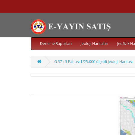
Derleme Raporları
Jeoloji Haritaları
Jeofizik Ha
G 37-c3 Paftası 1/25.000 ölçekli Jeoloji Haritası