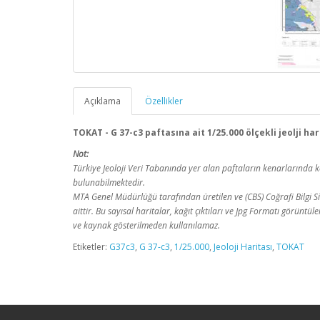
Açıklama
Özellikler
TOKAT - G 37-c3 paftasına ait 1/25.000 ölçekli jeolji ha
Not:
Türkiye Jeoloji Veri Tabanında yer alan paftaların kenarlarınd
bulunabilmektedir.
MTA Genel Müdürlüğü tarafından üretilen ve (CBS) Coğrafi Bilgi Sis
aittir. Bu sayısal haritalar, kağıt çıktıları ve Jpg Formatı görüntü
ve kaynak gösterilmeden kullanılamaz.
Etiketler:
G37c3
,
G 37-c3
,
1/25.000
,
Jeoloji Haritası
,
TOKAT