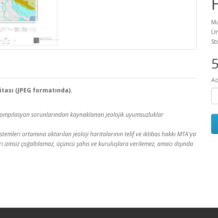
Ma
Ür
St
Ad
ritası (JPEG formatında).
a kompilasyon sorunlarından kaynaklanan jeolojik uyumsuzluklar
temleri ortamına aktarılan jeoloji haritalarının telif ve iktibas hakkı MTA'ya
leri izinsiz çoğaltılamaz, üçüncü şahıs ve kuruluşlara verilemez, amacı dışında