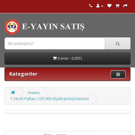
0 ürün - 0,00TL
Kategoriler
Arama
F 28-d3 Paftası 1/25.000 ölçekli Jeoloji Haritası