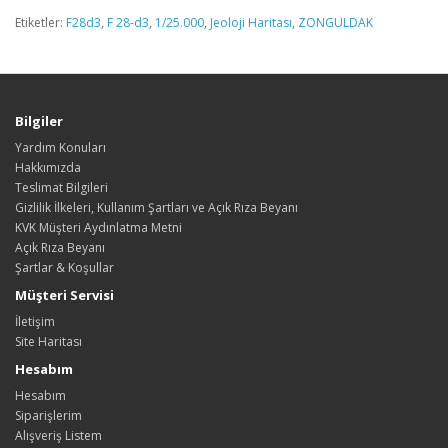
Etiketler:
F28d3
,
F 28-d3
,
1/25.000
,
Jeoloji Haritası
,
ZONGULDAK
Bilgiler
Yardım Konuları
Hakkımızda
Teslimat Bilgileri
Gizlilik İlkeleri, Kullanım Şartları ve Açık Rıza Beyanı
KVK Müşteri Aydınlatma Metni
Açık Rıza Beyanı
Şartlar & Koşullar
Müşteri Servisi
İletişim
Site Haritası
Hesabım
Hesabım
Siparişlerim
Alışveriş Listem