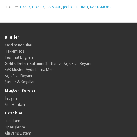
Etiketler:
E32c3
,
E 32-c3
,
1/25.000
,
Jeoloji Haritası
,
KASTAMONU
Bilgiler
Yardım Konuları
Hakkımızda
Teslimat Bilgileri
Gizlilik İlkeleri, Kullanım Şartları ve Açık Rıza Beyanı
KVK Müşteri Aydınlatma Metni
Açık Rıza Beyanı
Şartlar & Koşullar
Müşteri Servisi
İletişim
Site Haritası
Hesabım
Hesabım
Siparişlerim
Alışveriş Listem