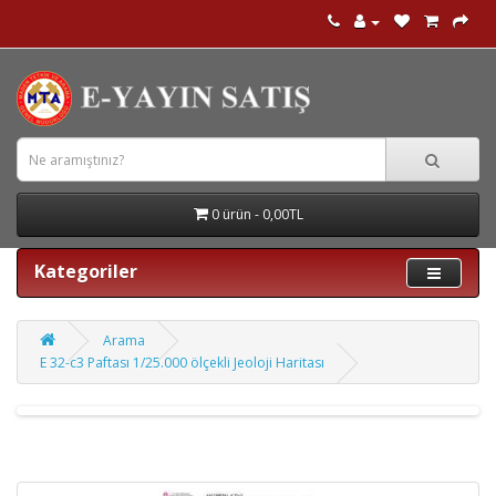
0 ürün - 0,00TL
Kategoriler
Arama
E 32-c3 Paftası 1/25.000 ölçekli Jeoloji Haritası