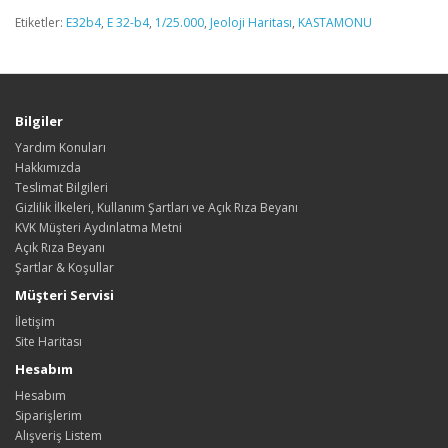
Etiketler:
E32b4
,
E 32-b4
,
1/25.000
,
Jeoloji Haritası
,
KASTAMONU
Bilgiler
Yardım Konuları
Hakkımızda
Teslimat Bilgileri
Gizlilik İlkeleri, Kullanım Şartları ve Açık Rıza Beyanı
KVK Müşteri Aydınlatma Metni
Açık Rıza Beyanı
Şartlar & Koşullar
Müşteri Servisi
İletişim
Site Haritası
Hesabım
Hesabım
Siparişlerim
Alışveriş Listem