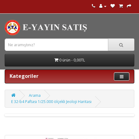
0 ürün - 0,00TL
Kategoriler
Arama
E 32-b4 Paftası 1/25.000 ölçekli Jeoloji Haritası