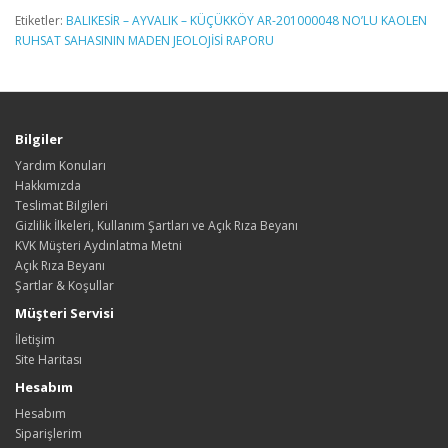
Etiketler:
BALIKESİR – AYVALIK – KÜÇÜKKÖY AR-201000048 NO’LU KAOLEN
RUHSAT SAHASININ MADEN JEOLOJİSİ RAPORU
Bilgiler
Yardım Konuları
Hakkımızda
Teslimat Bilgileri
Gizlilik İlkeleri, Kullanım Şartları ve Açık Rıza Beyanı
KVK Müşteri Aydınlatma Metni
Açık Rıza Beyanı
Şartlar & Koşullar
Müşteri Servisi
İletişim
Site Haritası
Hesabım
Hesabım
Siparişlerim