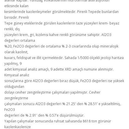
alanlar kapsar. Yuntdağ Volkanitlerinin hidrotermal alterasyonun
etkisinde kalan
kesimlerinde kaolenleşmeler görülmektedir. Pirenli Tepede bunlardan
birisidir. Pirenli
Tepe güney eteklerinde görülen kaolenlerin taze yüzeyleri krem- beyaz
renkli, dış
yüzeyleri krem, gri, kızılımsı kahve renkli görünüme sahiptir. Al2O3
değerleri ortalama
%20, Fe2O3 değerleri de ortalama % 2-3 civarlarında olup mineralojik
olarak kaolinit,
kuvars, feldispat ve illit içermektedir. Sahada 1/5000 ölçekli jeoloji haritası
yapılmış, 9
adet kimyasal analiz amaçlı, 9 adette XRD amaçlı numune alınmıştır.
Kimyasal analiz
sonuçlarına göre Al2O3 değerleri biraz düşük, Fe2O3 değerleri ise yüksek
olduğundan
dolayı cevher zenginleştirme çalışmaları yapılmıştır. Cevher
zenginleştirme
çalışmaları sonucu Al2O3 değerleri % 21.25' den % 28.51’ e yükseltilmiş,
Fe2O3
değerleri de % 2.91' den % 0.57’e düşürülmüştür.
Yapılan çalışmalar sonucunda ruhsat sahasında 8618 ton görünür
kaolenkaolenize