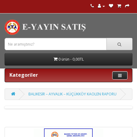
0 ürün - 0,00TL
Kategoriler
BALIKESİR – AYVALIK – KÜÇÜKKÖY KAOLEN RAPORU